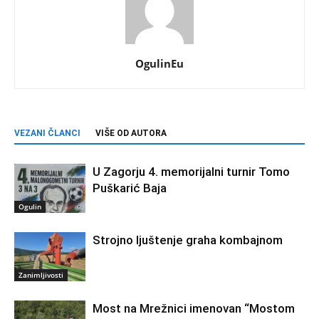
OgulinEu
VEZANI ČLANCI
VIŠE OD AUTORA
U Zagorju 4. memorijalni turnir Tomo
Puškarić Baja
Ogulin
Strojno ljuštenje graha kombajnom
Zanimljivosti
Most na Mrežnici imenovan “Mostom