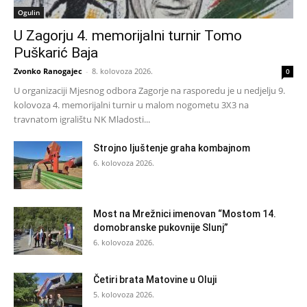
Ogulin
U Zagorju 4. memorijalni turnir Tomo
Puškarić Baja
Zvonko Ranogajec
-
8. kolovoza 2026.
0
U organizaciji Mjesnog odbora Zagorje na rasporedu je u nedjelju 9.
kolovoza 4. memorijalni turnir u malom nogometu 3X3 na
travnatom igralištu NK Mladosti...
Strojno ljuštenje graha kombajnom
6. kolovoza 2026.
Most na Mrežnici imenovan “Mostom 14.
domobranske pukovnije Slunj”
6. kolovoza 2026.
Četiri brata Matovine u Oluji
5. kolovoza 2026.