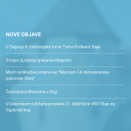
NOVE OBJAVE
U Zagorju 4. memorijalni turnir Tomo Puškarić Baja
Strojno ljuštenje graha kombajnom
Most na Mrežnici imenovan “Mostom 14. domobranske
pukovnije Slunj”
Četiri brata Matovine u Oluji
U Saborskom održana proslava 31. obljetnice VRO Oluje za
Ogulinski kraj