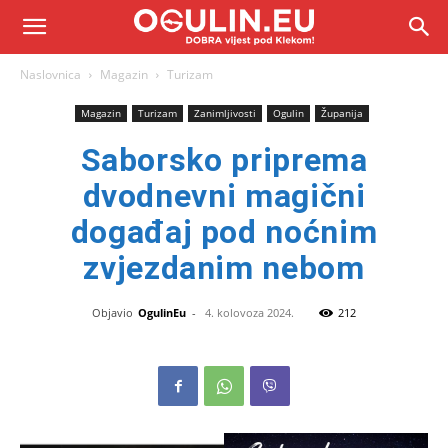
Naslovnica
Magazin
Turizam
Magazin
Turizam
Zanimljivosti
Ogulin
Županija
Saborsko priprema
dvodnevni magični
događaj pod noćnim
zvjezdanim nebom
Objavio
OgulinEu
-
4. kolovoza 2024.
212