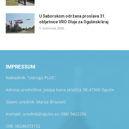
U Saborskom održana proslava 31.
obljetnice VRO Oluje za Ogulinski kraj
5. kolovoza 2026.
IMPRESSUM
Nakladnik: “Udruga PLUS”,
Adresa uredništva: Josipa bana Jelačića 3B 47300 Ogulin
Glavni urednik: Marija Brozović
Kontakt: urednik@ogulin.eu 098/ 9422256
OIB: 08246372152