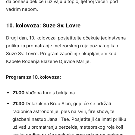
da ponesu dekice i uživaju u toploj ljetnoj večeri pod
vedrim nebom.
10. kolovoza: Suze Sv. Lovre
Drugi dan, 10. kolovoza, posjetitelje očekuje jedinstvena
prilika za promatranje meteorskog roja poznatog kao
Suze Sv. Lovre. Program započinje okupljanjem kod
Kapele Rođenja Blažene Djevice Marije.
Program za 10. kolovoza:
21:00
Vođena tura s bakljama
21:30
Dolazak na Brdo Alan, gdje će se održati
radionica astronomije, ples na svili, fire show, te
glazbeni nastup Jana i Tee. Posjetitelji će imati priliku
uživati u promatranju perzeida, meteorskog roja koji
svake godine pruža spektakularan prizor na noćnom