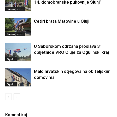
14. domobranske pukovnije Slunj”
Zanimljivosti
Četiri brata Matovine u Oluji
Zanimljivosti
U Saborskom održana proslava 31.
obljetnice VRO Oluje za Ogulinski kraj
Ogulin
Malo hrvatskih stjegova na obiteljskim
domovima
Ogulin
Komentiraj