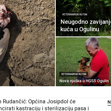
VETERINARSKI KUTAK
Neugodno zavijanje 
kuća u Ogulinu
VETERINARSKI KUTAK
Nova njuška u HGSS Ogulin
 Rudančić: Općina Josipdol će
N
cirati kastraciju i sterilizaciju pasa i