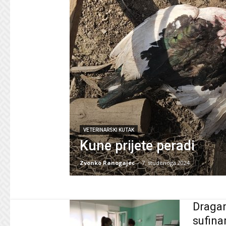
VETERINARSKI KUTAK
Kune prijete peradi
Zvonko Ranogajec
-
7. studenoga 2024.
Dragan
sufinan