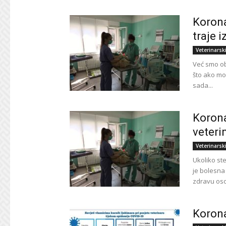
Korona
traje i
Veterinarsk
Već smo obj
što ako mor
sada...
Korona
veteri
Veterinarsk
Ukoliko ste
je bolesna
zdravu oso
Korona