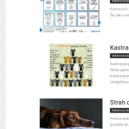
Veterinarsk
Prenose li 
Što ako ov
Kastrac
Veterinarsk
Kastracija 
ženki jajni
Kastracijo
Uvriježeno.
Strah 
Veterinarsk
Prema anke
provela dr.