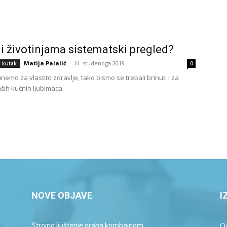
li životinjama sistematski pregled?
Matija Palalić
-
14. studenoga 2019.
i kutak
0
nemo za vlastito zdravlje, tako bismo se trebali brinuti i za
ših kućnih ljubimaca.
NOVE OBJAVE
I
Og
Strojno ljuštenje graha kombajnom