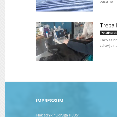
pasa ne.
Treba 
Veterinarsk
Kako se bri
zdravlje na
IMPRESSUM
Nakladnik: “Udruga PLUS”,