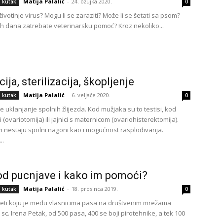
Matija Palalić
-
24. ožujka 2020.
i kutak
0
životinje virus? Mogu li se zaraziti? Može li se šetati sa psom?
ih dana zatrebate veterinarsku pomoć? Kroz nekoliko...
ija, sterilizacija, škopljenje
Matija Palalić
-
6. veljače 2020.
i kutak
0
je uklanjanje spolnih žlijezda. Kod mužjaka su to testisi, kod
ci (ovariotomija) ili jajnici s maternicom (ovariohisterektomija).
m nestaju spolni nagoni kao i mogućnost rasplođivanja.
..
od pucnjave i kako im pomoći?
Matija Palalić
-
18. prosinca 2019.
i kutak
0
ti koju je među vlasnicima pasa na društvenim mrežama
 sc. Irena Petak, od 500 pasa, 400 se boji pirotehnike, a tek 100