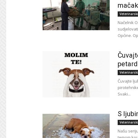
mačak
Veterinarsk
Načelnik O
sudjelovati
Općine. Op
Čuvajt
petar
Veterinarsk
Čuvajte lj
pirotehnike
Svaki...
S ljub
Veterinarsk
Našu serij
temom koja