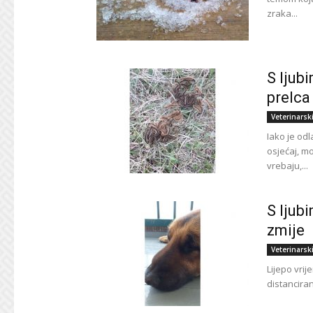
zraka...
S ljub
prelca
Veterinarsk
Iako je od
osjećaj, mo
vrebaju,...
S ljub
zmije
Veterinarsk
Lijepo vri
distanciran