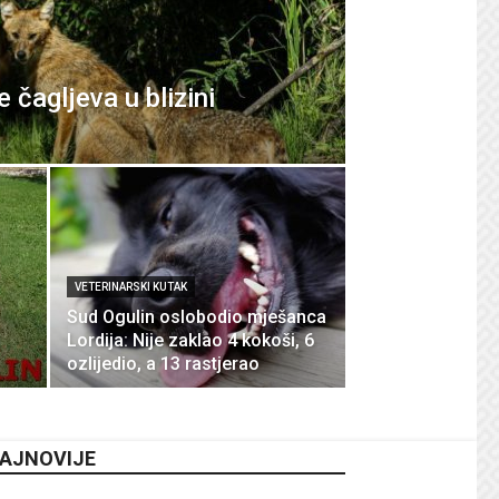
čagljeva u blizini
VETERINARSKI KUTAK
Sud Ogulin oslobodio mješanca
Lordija: Nije zaklao 4 kokoši, 6
ozlijedio, a 13 rastjerao
AJNOVIJE