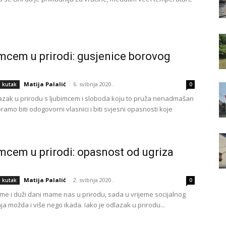
imcem u prirodi: gusjenice borovog
Matija Palalić
-
6. svibnja 2020.
i kutak
0
lazak u prirodu s ljubimcem i sloboda koju to pruža nenadmašan
ramo biti odogovorni vlasnici i biti svjesni opasnosti koje
imcem u prirodi: opasnost od ugriza
Matija Palalić
-
2. svibnja 2020.
i kutak
0
jeme i duži dani mame nas u prirodu, sada u vrijeme socijalnog
ja možda i više nego ikada. Iako je odlazak u prirodu...