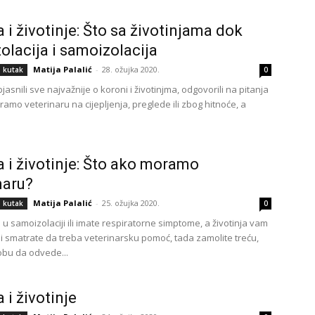
 i životinje: Što sa životinjama dok
zolacija i samoizolacija
Matija Palalić
-
28. ožujka 2020.
i kutak
0
asnili sve najvažnije o koroni i životinjma, odgovorili na pitanja
amo veterinaru na cijepljenja, preglede ili zbog hitnoće, a
 i životinje: Što ako moramo
naru?
Matija Palalić
-
25. ožujka 2020.
i kutak
0
 u samoizolaciji ili imate respiratorne simptome, a životinja vam
 i smatrate da treba veterinarsku pomoć, tada zamolite treću,
bu da odvede...
 i životinje