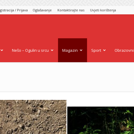
gistracija / Prijava
Oglašavanje
Kontaktirajte nas
Uvjeti korištenja
gulin.eu
Nešo – Ogulin u srcu
Magazin
Sport
Obrazovni