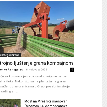
ekategorizirano
trojno ljuštenje graha kombajnom
onko Ranogajec
-
6. kolovoza 2026.
0
četak kolovoza je tradicionalno vrijeme berbe
aha i luka. Nakon što su na plantažama graha
sađenog na oranicama u Grabi posebnim strojem
vadili grah...
Most na Mrežnici imenovan
“Mostom 14. domobranske