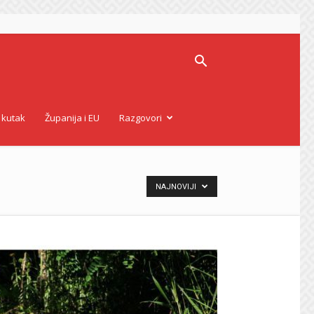
 kutak
Županija i EU
Razgovori
NAJNOVIJI