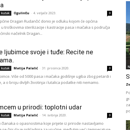
a
OgulinEu
-
4. veljače 2023.
i kutak
0
pćine Dragan Rudančić donio je odluku kojom će općina
 u troškovima sterilizacije i kastracije pasa i mačaka s područja
ćinski načelnik Dragan...
e ljubimce svoje i tuđe: Recite ne
dama.
N
Matija Palalić
-
31. prosinca 2020.
i kutak
0
S
ubimce. Više od 5000 pasa i mačaka godišnje ugiba zbog petardi i
, a o broju divljih životinja i lutalica podatke niti nemamo.
Zv
Po
gr
za
imcem u prirodi: toplotni udar
po
Matija Palalić
-
14. svibnja 2020.
i kutak
0
u članaka o opasnostima koje prijete iz prirode nastavljamo
 se čini da je prikladnija za vrućine, međutim već i temperature