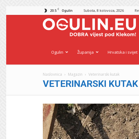
C
20.5
Subota, 8 kolovoza, 2026
Re
Ogulin
O
Ogulin
Županija
Hrvatska i svijet
Naslovnica
Magazin
Veterinarski kutak
VETERINARSKI KUTAK