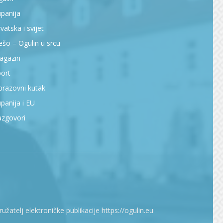
panija
vatska i svijet
šo – Ogulin u srcu
agazin
ort
razovni kutak
panija i EU
azgovori
atelj elektroničke publikacije https://ogulin.eu