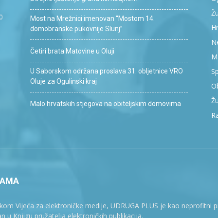
Žu
0
Most na Mrežnici imenovan “Mostom 14.
Hr
domobranske pukovnije Slunj”
Ne
Četiri brata Matovine u Oluji
M
Sp
U Saborskom održana proslava 31. obljetnice VRO
Oluje za Ogulinski kraj
Ob
Žu
Malo hrvatskih stjegova na obiteljskim domovima
R
NAMA
kom Vijeća za elektroničke medije, UDRUGA PLUS je kao neprofitni pruž
n u Knjigu pružatelja elektroničkih publikacija.