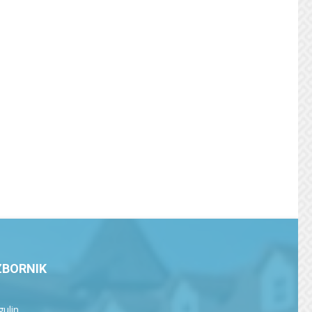
ZBORNIK
ulin