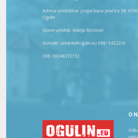
Adresa uredništva: Josipa bana Jelačića 3B 4730
Ogulin
Glavni urednik: Marija Brozović
Kontakt: urednik@ogulin.eu 098/ 9422256
OIB: 08246372152
O 
Odlu
upisa