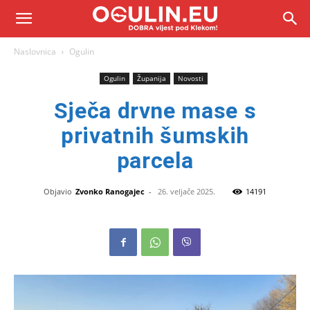
Naslovnica
Ogulin
Ogulin
Županija
Novosti
Sječa drvne mase s
privatnih šumskih
parcela
Objavio
Zvonko Ranogajec
-
26. veljače 2025.
14191