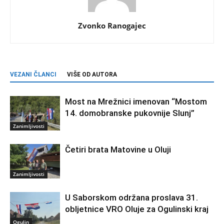
Zvonko Ranogajec
VEZANI ČLANCI
VIŠE OD AUTORA
Most na Mrežnici imenovan “Mostom
14. domobranske pukovnije Slunj”
Zanimljivosti
Četiri brata Matovine u Oluji
Zanimljivosti
U Saborskom održana proslava 31.
obljetnice VRO Oluje za Ogulinski kraj
Ogulin