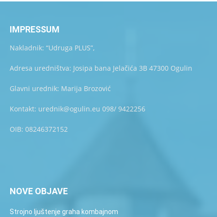
IMPRESSUM
Nakladnik: “Udruga PLUS”,
Adresa uredništva: Josipa bana Jelačića 3B 47300 Ogulin
Glavni urednik: Marija Brozović
Kontakt: urednik@ogulin.eu 098/ 9422256
OIB: 08246372152
NOVE OBJAVE
Strojno ljuštenje graha kombajnom