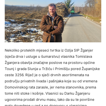
Nekoliko proteklih mjeseci tvrtka iz Ozlja SIP Žganjer
(sječa drva i usluge u šumarstvu) vlasnika Tomislava
Žganjera obavlja značajne poslove na prostoru općine
Tounj i grada Slunja u Tržiću i Primišlju pored Županijske
ceste 3256. Riječ je o sječi drvnih asortimenata na
području privatnih livada i pašnjaka koje su od vremena
Domovinskog rata zarasle, jer nema stanovnika, prema
tome niti stoke i košnje. Vlasnici su Darku Žganjeru
ugovorima prodali drvnu masu, tako da su te površine
malo dovedene u red a po dogovoru s vlasnicima