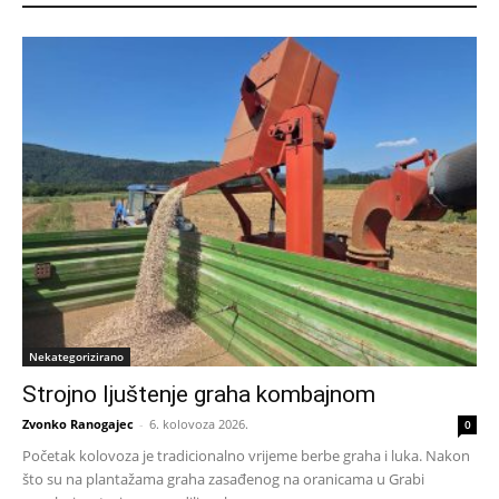
Nekategorizirano
Strojno ljuštenje graha kombajnom
Zvonko Ranogajec
-
6. kolovoza 2026.
0
Početak kolovoza je tradicionalno vrijeme berbe graha i luka. Nakon
što su na plantažama graha zasađenog na oranicama u Grabi