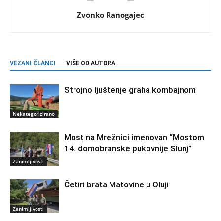
Zvonko Ranogajec
VEZANI ČLANCI
VIŠE OD AUTORA
Strojno ljuštenje graha kombajnom
Nekategorizirano
Most na Mrežnici imenovan “Mostom
14. domobranske pukovnije Slunj”
Zanimljivosti
Četiri brata Matovine u Oluji
Zanimljivosti