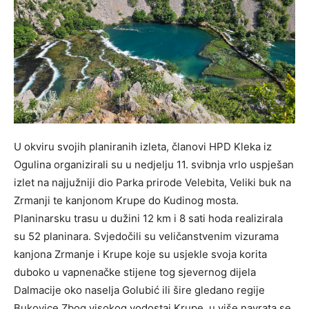
U okviru svojih planiranih izleta, članovi HPD Kleka iz
Ogulina organizirali su u nedjelju 11. svibnja vrlo uspješan
izlet na najjužniji dio Parka prirode Velebita, Veliki buk na
Zrmanji te kanjonom Krupe do Kudinog mosta.
Planinarsku trasu u dužini 12 km i 8 sati hoda realizirala
su 52 planinara. Svjedočili su veličanstvenim vizurama
kanjona Zrmanje i Krupe koje su usjekle svoja korita
duboko u vapnenačke stijene tog sjevernog dijela
Dalmacije oko naselja Golubić ili šire gledano regije
Bukovice Zbog visokog vodostaj Krupe, u više navrata se