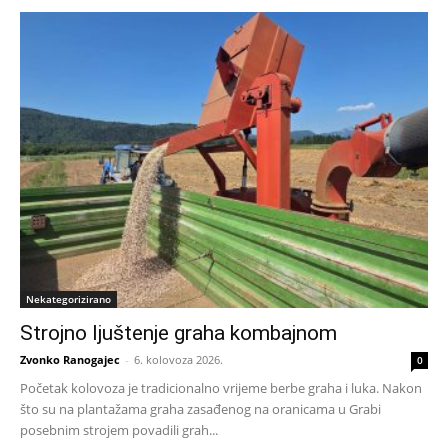
Nekategorizirano
Strojno ljuštenje graha kombajnom
Zvonko Ranogajec
-
6. kolovoza 2026.
0
Početak kolovoza je tradicionalno vrijeme berbe graha i luka. Nakon
što su na plantažama graha zasađenog na oranicama u Grabi
posebnim strojem povadili grah...