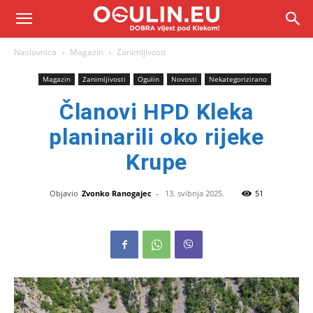
Naslovnica
Magazin
Zanimljivosti
Magazin
Zanimljivosti
Ogulin
Novosti
Nekategorizirano
Članovi HPD Kleka
planinarili oko rijeke
Krupe
Objavio
Zvonko Ranogajec
-
13. svibnja 2025.
51