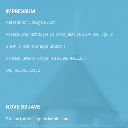
IMPRESSUM
Nakladnik: “Udruga PLUS”,
Adresa uredništva: Josipa bana Jelačića 3B 47300 Ogulin
Glavni urednik: Marija Brozović
Kontakt: urednik@ogulin.eu 098/ 9422256
OIB: 08246372152
NOVE OBJAVE
Strojno ljuštenje graha kombajnom