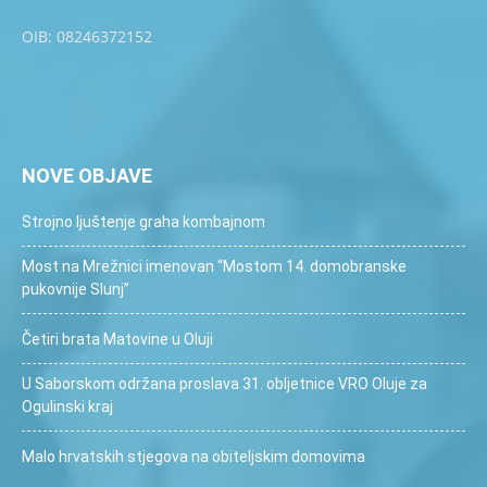
OIB: 08246372152
NOVE OBJAVE
Strojno ljuštenje graha kombajnom
Most na Mrežnici imenovan “Mostom 14. domobranske
pukovnije Slunj”
Četiri brata Matovine u Oluji
U Saborskom održana proslava 31. obljetnice VRO Oluje za
Ogulinski kraj
Malo hrvatskih stjegova na obiteljskim domovima