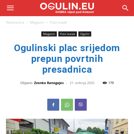
Naslovnica
Magazin
Foto kutak
Magazin
Foto kutak
Ogulin
Ogulinski plac srijedom
prepun povrtnih
presadnica
Objavio
Zvonko Ranogajec
-
21. svibnja 2025.
179