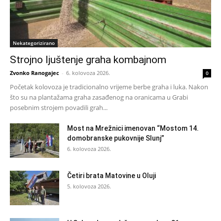
Nekategorizirano
Strojno ljuštenje graha kombajnom
Zvonko Ranogajec
-
6. kolovoza 2026.
0
Početak kolovoza je tradicionalno vrijeme berbe graha i luka. Nakon
što su na plantažama graha zasađenog na oranicama u Grabi
posebnim strojem povadili grah...
Most na Mrežnici imenovan “Mostom 14.
domobranske pukovnije Slunj”
6. kolovoza 2026.
Četiri brata Matovine u Oluji
5. kolovoza 2026.