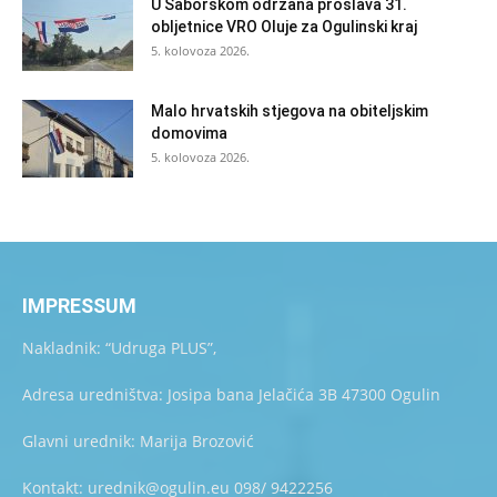
U Saborskom održana proslava 31.
obljetnice VRO Oluje za Ogulinski kraj
5. kolovoza 2026.
Malo hrvatskih stjegova na obiteljskim
domovima
5. kolovoza 2026.
IMPRESSUM
Nakladnik: “Udruga PLUS”,
Adresa uredništva: Josipa bana Jelačića 3B 47300 Ogulin
Glavni urednik: Marija Brozović
Kontakt: urednik@ogulin.eu 098/ 9422256