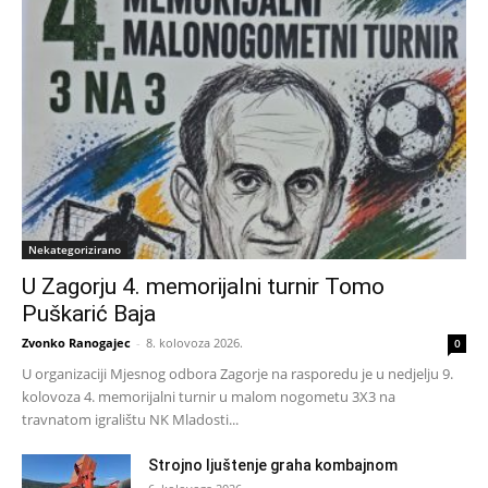
Nekategorizirano
U Zagorju 4. memorijalni turnir Tomo
Puškarić Baja
Zvonko Ranogajec
-
8. kolovoza 2026.
0
U organizaciji Mjesnog odbora Zagorje na rasporedu je u nedjelju 9.
kolovoza 4. memorijalni turnir u malom nogometu 3X3 na
travnatom igralištu NK Mladosti...
Strojno ljuštenje graha kombajnom