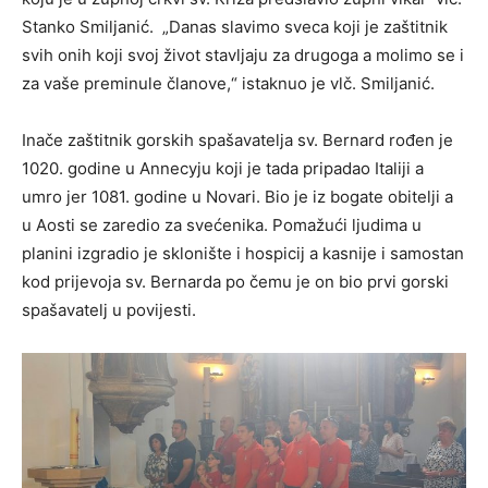
Stanko Smiljanić. „Danas slavimo sveca koji je zaštitnik
svih onih koji svoj život stavljaju za drugoga a molimo se i
za vaše preminule članove,“ istaknuo je vlč. Smiljanić.
Inače zaštitnik gorskih spašavatelja sv. Bernard rođen je
1020. godine u Annecyju koji je tada pripadao Italiji a
umro jer 1081. godine u Novari. Bio je iz bogate obitelji a
u Aosti se zaredio za svećenika. Pomažući ljudima u
planini izgradio je sklonište i hospicij a kasnije i samostan
kod prijevoja sv. Bernarda po čemu je on bio prvi gorski
spašavatelj u povijesti.