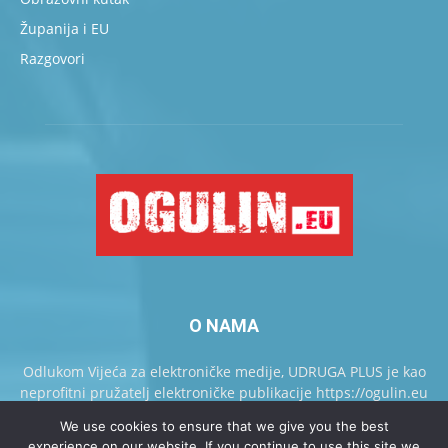
Županija i EU
Razgovori
O NAMA
Odlukom Vijeća za elektroničke medije, UDRUGA PLUS je kao
neprofitni pružatelj elektroničke publikacije https://ogulin.eu
upisan u Knjigu pružatelja elektroničkih publikacija.
We use cookies to ensure that we give you the best
experience on our website. If you continue to use this site we