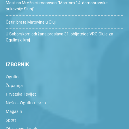
Most na Mrežnici imenovan “Mostom 14. domobranske
pukovnije Slunj”
Četiri brata Matovine u Oluji
U Saborskom održana proslava 31. obljetnice VRO Oluje za
Ogulinski kraj
IZBORNIK
Ogulin
Županija
Hrvatska i svijet
Nešo – Ogulin u srcu
Magazin
Sport
Obrazovni kutak