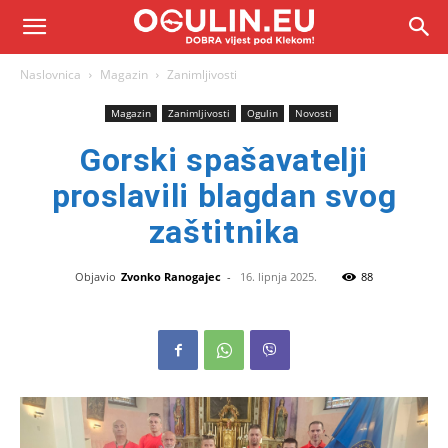
Naslovnica
Magazin
Zanimljivosti
Magazin
Zanimljivosti
Ogulin
Novosti
Gorski spašavatelji
proslavili blagdan svog
zaštitnika
Objavio
Zvonko Ranogajec
-
16. lipnja 2025.
88