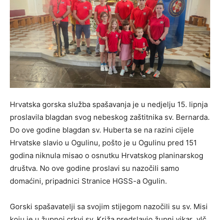
Hrvatska gorska služba spašavanja je u nedjelju 15. lipnja
proslavila blagdan svog nebeskog zaštitnika sv. Bernarda.
Do ove godine blagdan sv. Huberta se na razini cijele
Hrvatske slavio u Ogulinu, pošto je u Ogulinu pred 151
godina niknula misao o osnutku Hrvatskog planinarskog
društva. No ove godine proslavi su nazočili samo
domaćini, pripadnici Stranice HGSS-a Ogulin.
Gorski spašavatelji sa svojim stijegom nazočili su sv. Misi
koju je u župnoj crkvi sv. Križa predslavio župni vikar vlč.