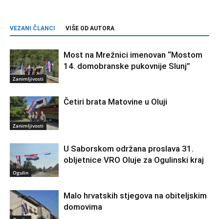
VEZANI ČLANCI
VIŠE OD AUTORA
Most na Mrežnici imenovan “Mostom
14. domobranske pukovnije Slunj”
Zanimljivosti
Četiri brata Matovine u Oluji
Zanimljivosti
U Saborskom održana proslava 31.
obljetnice VRO Oluje za Ogulinski kraj
Ogulin
Malo hrvatskih stjegova na obiteljskim
domovima