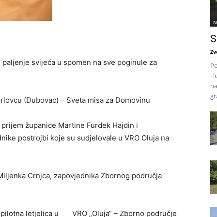
N
S
Zv
i paljenje svijeća u spomen na sve poginule za
Po
i 
na
gr
arlovcu (Dubovac) – Sveta misa za Domovinu
prijem županice Martine Furdek Hajdin i
ike postrojbi koje su sudjelovale u VRO Oluja na
Miljenka Crnjca, zapovjednika Zbornog područja
espilotna letjelica u VRO „Oluja“ – Zborno područje