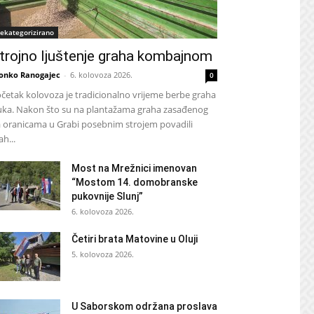
ekategorizirano
trojno ljuštenje graha kombajnom
onko Ranogajec
-
6. kolovoza 2026.
0
četak kolovoza je tradicionalno vrijeme berbe graha
luka. Nakon što su na plantažama graha zasađenog
 oranicama u Grabi posebnim strojem povadili
ah...
Most na Mrežnici imenovan
“Mostom 14. domobranske
pukovnije Slunj”
6. kolovoza 2026.
Četiri brata Matovine u Oluji
5. kolovoza 2026.
U Saborskom održana proslava