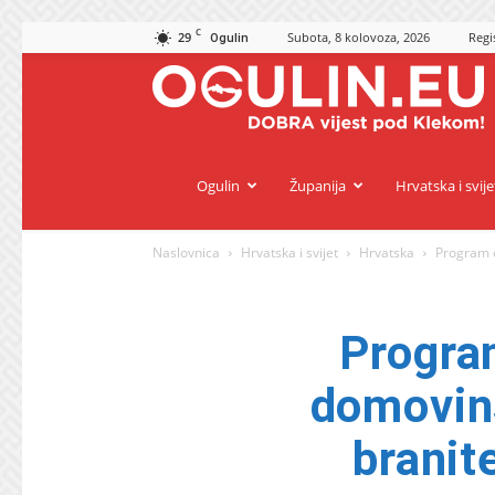
C
29
Subota, 8 kolovoza, 2026
Regis
Ogulin
O
Ogulin
Županija
Hrvatska i svije
Naslovnica
Hrvatska i svijet
Hrvatska
Program o
Progra
domovins
branit