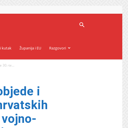
i kutak
Županija i EU
Razgovori
30.-te...
bjede i
hrvatskih
 vojno-