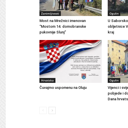
Zanimljivosti
Ogulin
Most na Mrežnici imenovan
U Saborsko
“Mostom 14. domobranske
obljetnice V
pukovnije Slunj”
kraj
Hrvatska
Ogulin
Čuvajmo uspomenu na Oluju
Vijenci i s
pobjede i d
Dana hrvatsk