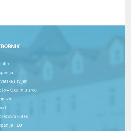
ZBORNIK
gulin
upanija
vatska i svijet
šo – Ogulin u srcu
agazin
port
brazovni kutak
panija i EU