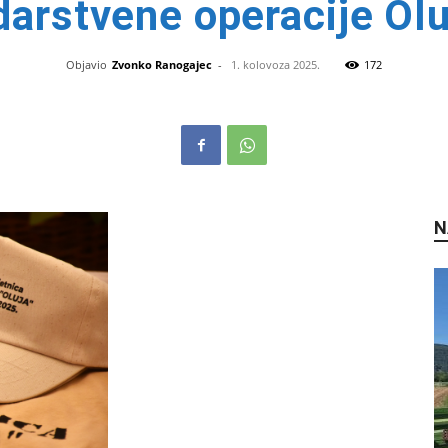
darstvene operacije Olu
Objavio
Zvonko Ranogajec
-
1. kolovoza 2025.
172
N