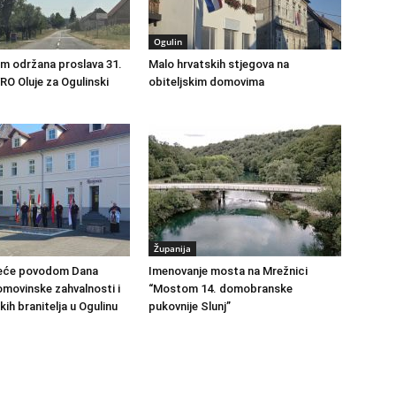
Ogulin
m održana proslava 31.
Malo hrvatskih stjegova na
RO Oluje za Ogulinski
obiteljskim domovima
Županija
vijeće povodom Dana
Imenovanje mosta na Mrežnici
omovinske zahvalnosti i
“Mostom 14. domobranske
ih branitelja u Ogulinu
pukovnije Slunj”