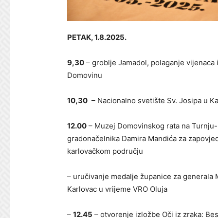
PETAK, 1.8.2025.
9,30
– groblje Jamadol, polaganje vijenaca 
Domovinu
10,30
– Nacionalno svetište Sv. Josipa u K
12.00
– Muzej Domovinskog rata na Turnju- 
gradonačelnika Damira Mandića za zapovjedn
karlovačkom području
– uručivanje medalje županice za generala 
Karlovac u vrijeme VRO Oluja
–
12.45
– otvorenje izložbe Oči iz zraka: B