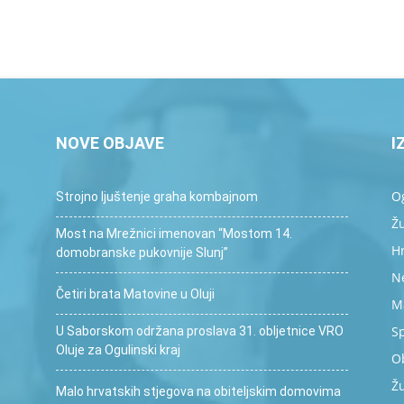
NOVE OBJAVE
I
O
Strojno ljuštenje graha kombajnom
Ž
Most na Mrežnici imenovan “Mostom 14.
Hr
domobranske pukovnije Slunj”
Ne
Četiri brata Matovine u Oluji
M
S
U Saborskom održana proslava 31. obljetnice VRO
Oluje za Ogulinski kraj
O
Žu
Malo hrvatskih stjegova na obiteljskim domovima