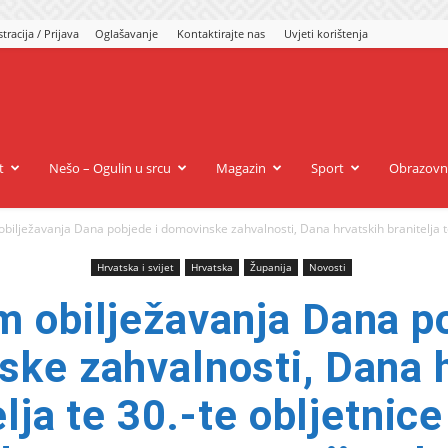
tracija / Prijava
Oglašavanje
Kontaktirajte nas
Uvjeti korištenja
gulin.eu
t
Nešo – Ogulin u srcu
Magazin
Sport
Obrazovn
bilježavanja Dana pobjede i domovinske zahvalnosti, Dana hrvatskih branitelja te 
Hrvatska i svijet
Hrvatska
Županija
Novosti
m obilježavanja Dana po
ke zahvalnosti, Dana 
elja te 30.-te obljetnice