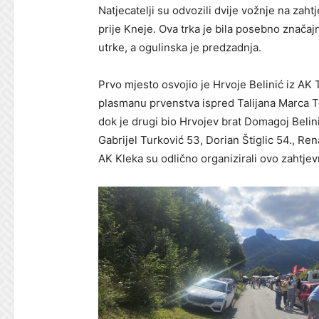
Natjecatelji su odvozili dvije vožnje na zaht
prije Kneje. Ova trka je bila posebno značaj
utrke, a ogulinska je predzadnja.
Prvo mjesto osvojio je Hrvoje Belinić iz AK 
plasmanu prvenstva ispred Talijana Marca Tes
dok je drugi bio Hrvojev brat Domagoj Belin
Gabrijel Turković 53, Dorian Štiglic 54., Re
AK Kleka su odlično organizirali ovo zahtjev