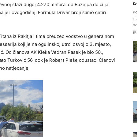
Zv
jevnoj stazi dugoj 4.270 metara, od Baze pa do cilja
Po
na jer ovogodišnji Formula Driver broji samo četiri
i 
na
gr
Titana iz Rakitja i time preuzeo vodstvo u generalnom
sarija koji je na ogulinskoj utrci osvojio 3. mjesto,
ić. Od članova AK Kleka Vedran Pasek je bio 50.,
nato Turković 56. dok je Robert Pleše odustao. Članovi
no natjecanje.