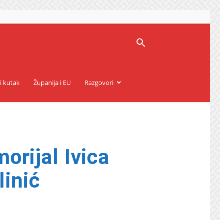
i kutak
Županija i EU
Razgovori
orijal Ivica
linić