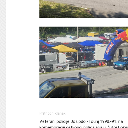
Prethodni članak
Veterani policije Josipdol-Tounj 1990.-91. na
komemoraciji četvorici policajaca u Žutoj Lokvi