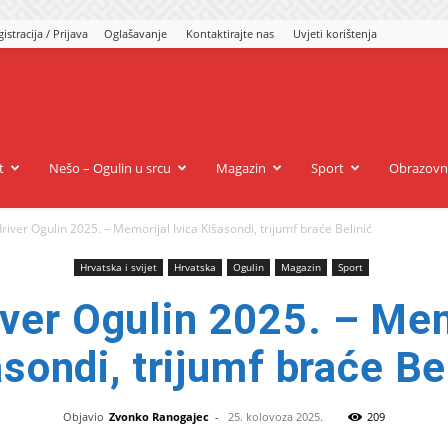
istracija / Prijava
Oglašavanje
Kontaktirajte nas
Uvjeti korištenja
gulin.eu
t
Nešo – Ogulin u srcu
Magazin
Sport
Obrazovn
river Ogulin 2025. – Memorijal Ivica Kišasondi, trijumf braće Belinić
Hrvatska i svijet
Hrvatska
Ogulin
Magazin
Sport
ver Ogulin 2025. – Mem
sondi, trijumf braće Be
Objavio
Zvonko Ranogajec
-
25. kolovoza 2025.
209