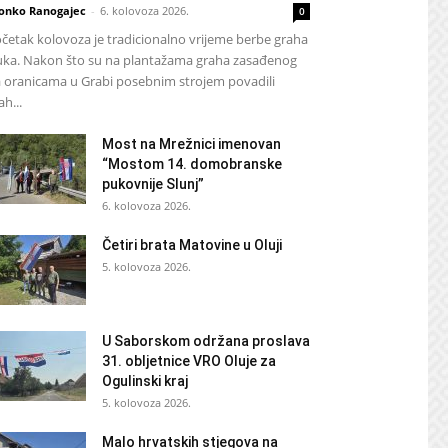
onko Ranogajec
-
6. kolovoza 2026.
0
četak kolovoza je tradicionalno vrijeme berbe graha
luka. Nakon što su na plantažama graha zasađenog
 oranicama u Grabi posebnim strojem povadili
ah...
Most na Mrežnici imenovan
“Mostom 14. domobranske
pukovnije Slunj”
6. kolovoza 2026.
Četiri brata Matovine u Oluji
5. kolovoza 2026.
U Saborskom održana proslava
31. obljetnice VRO Oluje za
Ogulinski kraj
5. kolovoza 2026.
Malo hrvatskih stjegova na