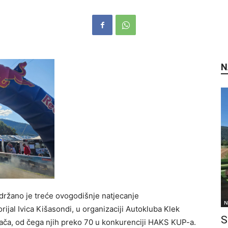
N
održano je treće ovogodišnje natjecanje
N
al Ivica Kišasondi, u organizaciji Autokluba Klek
S
zača, od čega njih preko 70 u konkurenciji HAKS KUP-a.