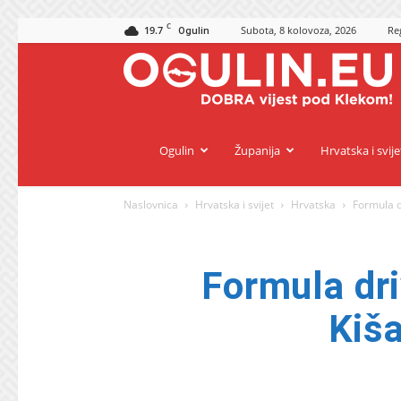
C
19.7
Subota, 8 kolovoza, 2026
Reg
Ogulin
O
Ogulin
Županija
Hrvatska i svije
Naslovnica
Hrvatska i svijet
Hrvatska
Formula d
Formula dri
Kiša