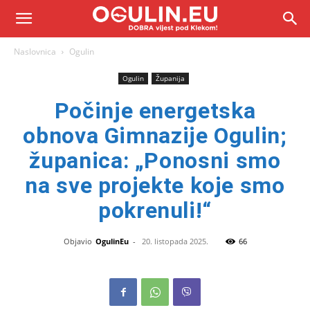
Naslovnica
Ogulin
Ogulin
Županija
Počinje energetska
obnova Gimnazije Ogulin;
županica: „Ponosni smo
na sve projekte koje smo
pokrenuli!“
Objavio
OgulinEu
-
20. listopada 2025.
66