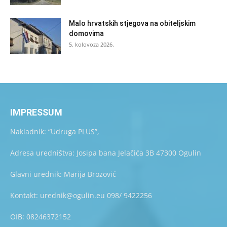
Malo hrvatskih stjegova na obiteljskim
domovima
5. kolovoza 2026.
IMPRESSUM
Nakladnik: “Udruga PLUS”,
Adresa uredništva: Josipa bana Jelačića 3B 47300 Ogulin
Glavni urednik: Marija Brozović
Kontakt: urednik@ogulin.eu 098/ 9422256
OIB: 08246372152