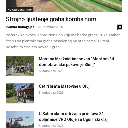
Nekategorizirano
Strojno ljuštenje graha kombajnom
Zvonko Ranogajec
-
6. kolovoza 2026.
0
Početak kolovoza je tradicionalno vrijeme berbe graha i luka. Nakon
što su na plantažama graha zasađenog na oranicama u Grabi
posebnim strojem povadili grah...
Most na Mrežnici imenovan “Mostom 14.
domobranske pukovnije Slunj”
6. kolovoza 2026.
Četiri brata Matovine u Oluji
5. kolovoza 2026.
U Saborskom održana proslava 31.
obljetnice VRO Oluje za Ogulinski kraj
5. kolovoza 2026.