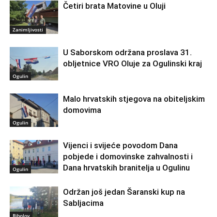
Četiri brata Matovine u Oluji
Zanimljivosti
U Saborskom održana proslava 31.
obljetnice VRO Oluje za Ogulinski kraj
Ogulin
Malo hrvatskih stjegova na obiteljskim
domovima
Ogulin
Vijenci i svijeće povodom Dana
pobjede i domovinske zahvalnosti i
Dana hrvatskih branitelja u Ogulinu
Ogulin
Održan još jedan Šaranski kup na
Sabljacima
Ribolov