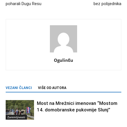
poharali Dugu Resu
bez pobjednika
OgulinEu
VEZANI ČLANCI
VIŠE OD AUTORA
Most na Mrežnici imenovan “Mostom
14. domobranske pukovnije Slunj”
Zanimljivosti