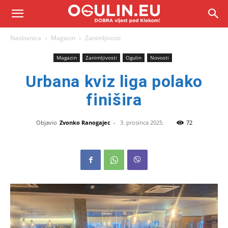
Naslovnica
Magazin
Zanimljivosti
Magazin
Zanimljivosti
Ogulin
Novosti
Urbana kviz liga polako
finišira
Objavio
Zvonko Ranogajec
-
3. prosinca 2025.
72