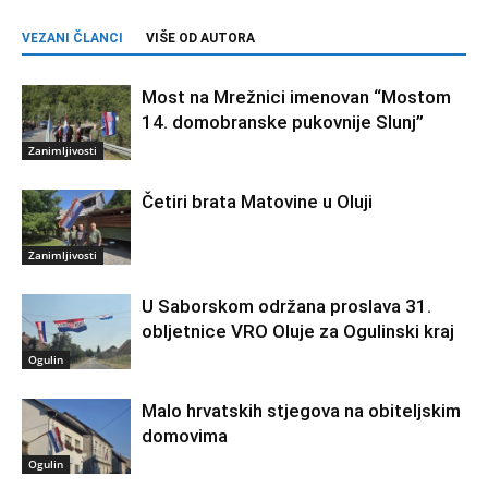
VEZANI ČLANCI
VIŠE OD AUTORA
Most na Mrežnici imenovan “Mostom
14. domobranske pukovnije Slunj”
Zanimljivosti
Četiri brata Matovine u Oluji
Zanimljivosti
U Saborskom održana proslava 31.
obljetnice VRO Oluje za Ogulinski kraj
Ogulin
Malo hrvatskih stjegova na obiteljskim
domovima
Ogulin