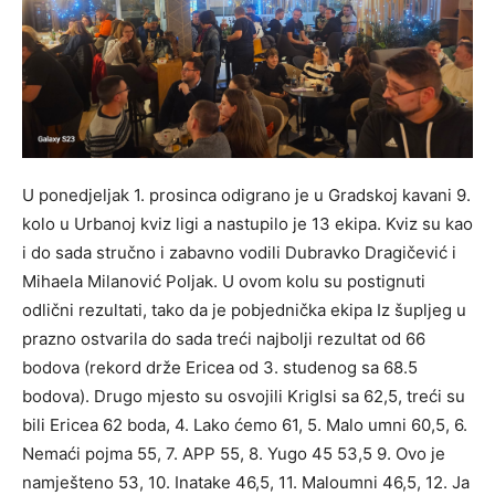
U ponedjeljak 1. prosinca odigrano je u Gradskoj kavani 9.
kolo u Urbanoj kviz ligi a nastupilo je 13 ekipa. Kviz su kao
i do sada stručno i zabavno vodili Dubravko Dragičević i
Mihaela Milanović Poljak. U ovom kolu su postignuti
odlični rezultati, tako da je pobjednička ekipa Iz šupljeg u
prazno ostvarila do sada treći najbolji rezultat od 66
bodova (rekord drže Ericea od 3. studenog sa 68.5
bodova). Drugo mjesto su osvojili Kriglsi sa 62,5, treći su
bili Ericea 62 boda, 4. Lako ćemo 61, 5. Malo umni 60,5, 6.
Nemaći pojma 55, 7. APP 55, 8. Yugo 45 53,5 9. Ovo je
namješteno 53, 10. Inatake 46,5, 11. Maloumni 46,5, 12. Ja