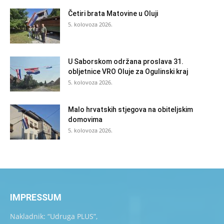
Četiri brata Matovine u Oluji
5. kolovoza 2026.
U Saborskom održana proslava 31.
obljetnice VRO Oluje za Ogulinski kraj
5. kolovoza 2026.
Malo hrvatskih stjegova na obiteljskim
domovima
5. kolovoza 2026.
IMPRESSUM
Nakladnik: “Udruga PLUS”,