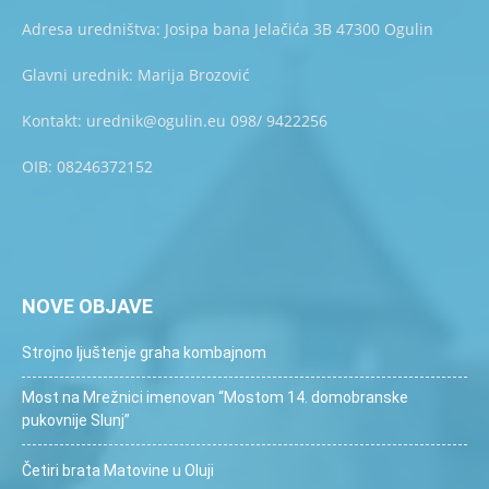
Adresa uredništva: Josipa bana Jelačića 3B 47300 Ogulin
Glavni urednik: Marija Brozović
Kontakt: urednik@ogulin.eu 098/ 9422256
OIB: 08246372152
NOVE OBJAVE
Strojno ljuštenje graha kombajnom
Most na Mrežnici imenovan “Mostom 14. domobranske
pukovnije Slunj”
Četiri brata Matovine u Oluji