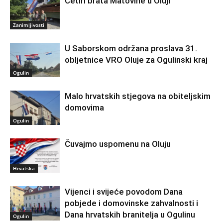
Četiri brata Matovine u Oluji
Zanimljivosti
U Saborskom održana proslava 31.
obljetnice VRO Oluje za Ogulinski kraj
Ogulin
Malo hrvatskih stjegova na obiteljskim
domovima
Ogulin
Čuvajmo uspomenu na Oluju
Hrvatska
Vijenci i svijeće povodom Dana
pobjede i domovinske zahvalnosti i
Dana hrvatskih branitelja u Ogulinu
Ogulin