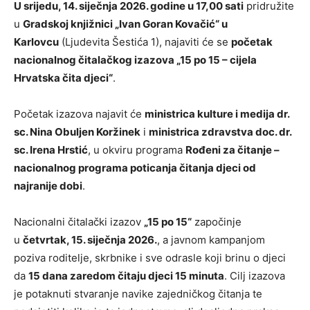
U srijedu, 14. siječnja 2026. godine u 17,00 sati
pridružite
u
Gradskoj knjižnici „Ivan Goran Kovačić“ u
Karlovcu
(Ljudevita Šestića 1), najaviti će se
početak
nacionalnog čitalačkog izazova „15 po 15 – cijela
Hrvatska čita djeci“
.
Početak izazova najavit će
ministrica kulture i medija dr.
sc. Nina Obuljen Koržinek
i
ministrica zdravstva doc. dr.
sc. Irena Hrstić
, u okviru programa
Rođeni za čitanje –
nacionalnog programa poticanja čitanja djeci od
najranije dobi
.
Nacionalni čitalački izazov
„15 po 15“
započinje
u
četvrtak, 15. siječnja 2026.
, a javnom kampanjom
poziva roditelje, skrbnike i sve odrasle koji brinu o djeci
da
15 dana zaredom čitaju djeci 15 minuta
. Cilj izazova
je potaknuti stvaranje navike zajedničkog čitanja te