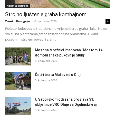
Nekategorizirano
Strojno ljuštenje graha kombajnom
Zvonko Ranogajec
-
6. kolovoza 2026.
0
Početak kolovoza je tradicionalno vrijeme berbe graha i luka. Nakon
što su na plantažama graha zasađenog na oranicama u Grabi
posebnim strojem povadili grah...
Most na Mrežnici imenovan “Mostom 14.
domobranske pukovnije Slunj”
6. kolovoza 2026.
Četiri brata Matovine u Oluji
5. kolovoza 2026.
U Saborskom održana proslava 31.
obljetnice VRO Oluje za Ogulinski kraj
5. kolovoza 2026.