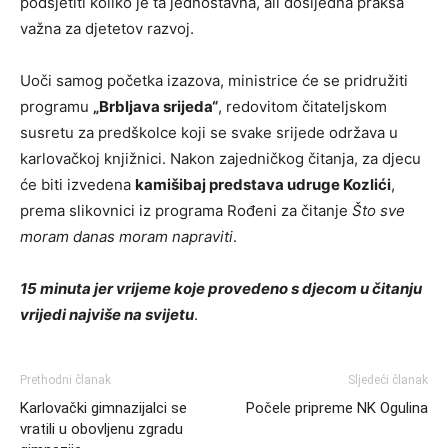
podsjetiti koliko je ta jednostavna, ali dosljedna praksa
važna za djetetov razvoj.
Uoči samog početka izazova, ministrice će se pridružiti
programu
„Brbljava srijeda“
, redovitom čitateljskom
susretu za predškolce koji se svake srijede održava u
karlovačkoj knjižnici. Nakon zajedničkog čitanja, za djecu
će biti izvedena
kamišibaj predstava udruge Kozlići
,
prema slikovnici iz programa Rođeni za čitanje
Što sve
moram danas moram napraviti
.
15 minuta jer vrijeme koje provedeno s djecom u čitanju
vrijedi najviše na svijetu
.
Prethodni članak
Sljedeći članak
Karlovački gimnazijalci se
Počele pripreme NK Ogulina
vratili u obovljenu zgradu