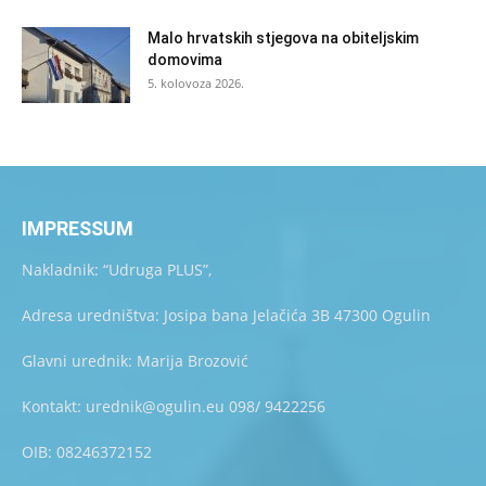
Malo hrvatskih stjegova na obiteljskim
domovima
5. kolovoza 2026.
IMPRESSUM
Nakladnik: “Udruga PLUS”,
Adresa uredništva: Josipa bana Jelačića 3B 47300 Ogulin
Glavni urednik: Marija Brozović
Kontakt: urednik@ogulin.eu 098/ 9422256
OIB: 08246372152