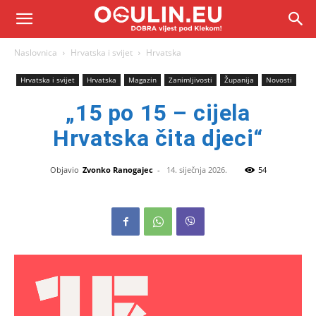
Naslovnica
Hrvatska i svijet
Hrvatska
Hrvatska i svijet
Hrvatska
Magazin
Zanimljivosti
Županija
Novosti
„15 po 15 – cijela
Hrvatska čita djeci“
Objavio
Zvonko Ranogajec
-
14. siječnja 2026.
54