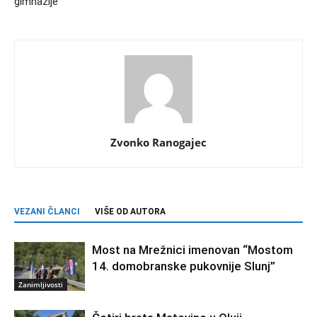
gimnazije
Zvonko Ranogajec
VEZANI ČLANCI
VIŠE OD AUTORA
Most na Mrežnici imenovan “Mostom
14. domobranske pukovnije Slunj”
Zanimljivosti