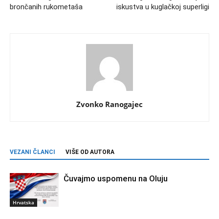
brončanih rukometaša
iskustva u kuglačkoj superligi
Zvonko Ranogajec
VEZANI ČLANCI
VIŠE OD AUTORA
Čuvajmo uspomenu na Oluju
Hrvatska