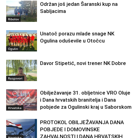
Održan još jedan Šaranski kup na
Sabljacima
Ribolov
Unatoč porazu mlade snage NK
Ogulina oduševile u Otočcu
Ogulin
Davor Stipetić, novi trener NK Dobre
Razgovori
Obilježavanje 31. obljetnice VRO Oluje
i Dana hrvatskih branitelja i Dana
pobjede za Ogulinski kraj u Saborskom
Hrvatska
PROTOKOL OBILJEŽAVANJA DANA
POBJEDE I DOMOVINSKE
ZAHVALNOSTI I DANA HRVATSKIH
Hrvatska