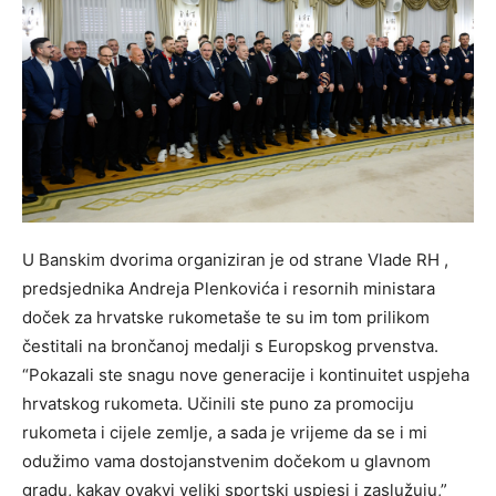
U Banskim dvorima organiziran je od strane Vlade RH ,
predsjednika Andreja Plenkovića i resornih ministara
doček za hrvatske rukometaše te su im tom prilikom
čestitali na brončanoj medalji s Europskog prvenstva.
“Pokazali ste snagu nove generacije i kontinuitet uspjeha
hrvatskog rukometa. Učinili ste puno za promociju
rukometa i cijele zemlje, a sada je vrijeme da se i mi
odužimo vama dostojanstvenim dočekom u glavnom
gradu, kakav ovakvi veliki sportski uspjesi i zaslužuju,”