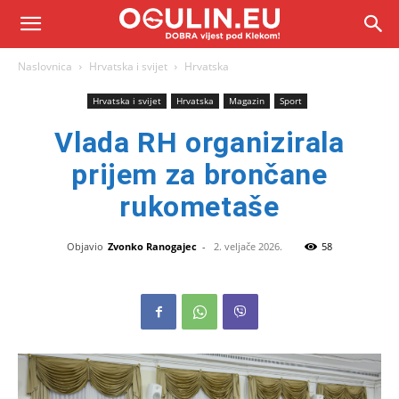
Naslovnica
Hrvatska i svijet
Hrvatska
Hrvatska i svijet
Hrvatska
Magazin
Sport
Vlada RH organizirala
prijem za brončane
rukometaše
Objavio
Zvonko Ranogajec
-
2. veljače 2026.
58