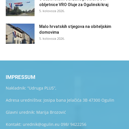
obljetnice VRO Oluje za Ogulinski kraj
5. kolovoza 2026.
Malo hrvatskih stjegova na obiteljskim
domovima
5. kolovoza 2026.
IMPRESSUM
Nakladnik: “Udruga PLUS”,
Adresa uredništva: Josipa bana Jelačića 3B 47300 Ogulin
Glavni urednik: Marija Brozović
Kontakt: urednik@ogulin.eu 098/ 9422256