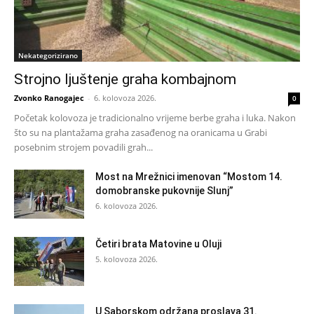
Nekategorizirano
Strojno ljuštenje graha kombajnom
Zvonko Ranogajec
-
6. kolovoza 2026.
0
Početak kolovoza je tradicionalno vrijeme berbe graha i luka. Nakon
što su na plantažama graha zasađenog na oranicama u Grabi
posebnim strojem povadili grah...
Most na Mrežnici imenovan “Mostom 14.
domobranske pukovnije Slunj”
6. kolovoza 2026.
Četiri brata Matovine u Oluji
5. kolovoza 2026.
U Saborskom održana proslava 31.