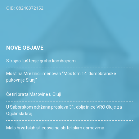
OIB: 08246372152
NOVE OBJAVE
Strojno ljuštenje graha kombajnom
Most na Mrežnici imenovan “Mostom 14. domobranske
pukovnije Slunj”
Četiri brata Matovine u Oluji
U Saborskom održana proslava 31. obljetnice VRO Oluje za
Ogulinski kraj
Malo hrvatskih stjegova na obiteljskim domovima