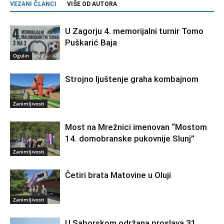
VEZANI ČLANCI
VIŠE OD AUTORA
U Zagorju 4. memorijalni turnir Tomo
Puškarić Baja
Ogulin
Strojno ljuštenje graha kombajnom
Zanimljivosti
Most na Mrežnici imenovan “Mostom
14. domobranske pukovnije Slunj”
Zanimljivosti
Četiri brata Matovine u Oluji
Zanimljivosti
U Saborskom održana proslava 31.