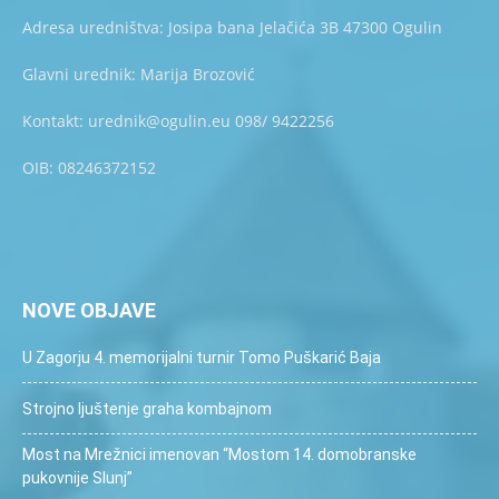
Adresa uredništva: Josipa bana Jelačića 3B 47300 Ogulin
Glavni urednik: Marija Brozović
Kontakt: urednik@ogulin.eu 098/ 9422256
OIB: 08246372152
NOVE OBJAVE
U Zagorju 4. memorijalni turnir Tomo Puškarić Baja
Strojno ljuštenje graha kombajnom
Most na Mrežnici imenovan “Mostom 14. domobranske
pukovnije Slunj”