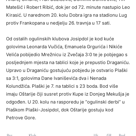
Matešić i Robert Ribić, dok jer od 72. minute nastupio Leo
Kirasić. U narednom 20. kolu Dobra igra na stadionu Lug
protiv Frankopana u nedjelju 26. travnja u 17 sati.
Od ostalih ogulinskih klubova Josipdol je kod kuće
golovima Leonarda Vučića, Emanuela Grgurića i Nikiće
Velića pobijedio Mrežnicu iz Zvečaja 3:0 te je pobjegao s
posljednjem mjesta na tablici koje je prepustio Draganiću.
Upravo u Draganiću gostujuću pobjedu je ostvario Plaški
sa 3:1, golovima Dane Ivaniševića dva i Nenada
Kolundžića. Plaški je 7. na tablici s 23 boda. Bod više
imaju Oštarije čiji susret protiv Kupe iz Donjeg Mekušja je
odgođen. U 20. kolu na rasporedu je “ogulinski derbi” u
Plaškom Plaški-Josipdol, dok Oštarije gostuju kod
Petrove Gore.