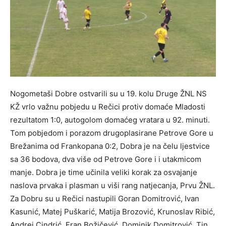
Nogometaši Dobre ostvarili su u 19. kolu Druge ŽNL NS
KŽ vrlo važnu pobjedu u Rečici protiv domaće Mladosti
rezultatom 1:0, autogolom domaćeg vratara u 92. minuti.
Tom pobjedom i porazom drugoplasirane Petrove Gore u
Brežanima od Frankopana 0:2, Dobra je na čelu ljestvice
sa 36 bodova, dva više od Petrove Gore i i utakmicom
manje. Dobra je time učinila veliki korak za osvajanje
naslova prvaka i plasman u viši rang natjecanja, Prvu ŽNL.
Za Dobru su u Rečici nastupili Goran Domitrović, Ivan
Kasunić, Matej Puškarić, Matija Brozović, Krunoslav Ribić,
Andrej Cindrić, Fran Božičević, Dominik Domitrović, Tin