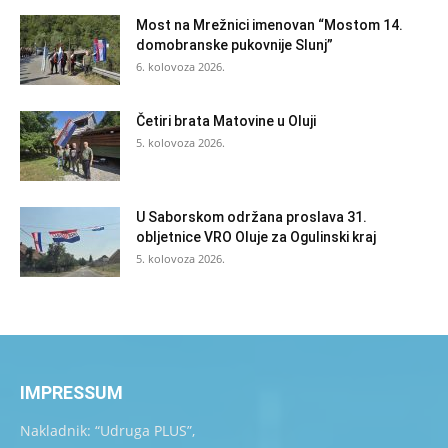
Most na Mrežnici imenovan “Mostom 14.
domobranske pukovnije Slunj”
6. kolovoza 2026.
Četiri brata Matovine u Oluji
5. kolovoza 2026.
U Saborskom održana proslava 31.
obljetnice VRO Oluje za Ogulinski kraj
5. kolovoza 2026.
IMPRESSUM
Nakladnik: “Udruga PLUS”,