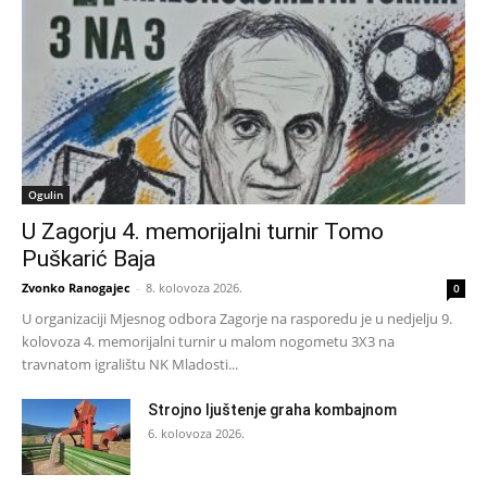
Ogulin
U Zagorju 4. memorijalni turnir Tomo
Puškarić Baja
Zvonko Ranogajec
-
8. kolovoza 2026.
0
U organizaciji Mjesnog odbora Zagorje na rasporedu je u nedjelju 9.
kolovoza 4. memorijalni turnir u malom nogometu 3X3 na
travnatom igralištu NK Mladosti...
Strojno ljuštenje graha kombajnom
6. kolovoza 2026.