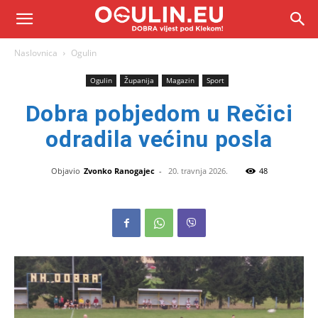
Naslovnica
Ogulin
Ogulin
Županija
Magazin
Sport
Dobra pobjedom u Rečici
odradila većinu posla
Objavio
Zvonko Ranogajec
-
20. travnja 2026.
48