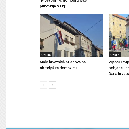
“Mostom 14. domobranske
pukovnije Slunj”
Ogulin
Ogulin
Malo hrvatskih stjegova na
Vijenci i s
obiteljskim domovima
pobjede i d
Dana hrvatsk