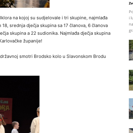
Zv
Po
klora na kojoj su sudjelovale i tri skupine, najmlađa
i 
na
h 18, srednja dječja skupina sa 17 članova, 6 članova
gr
ečja skupina a 22 sudionika. Najmlađa dječja skupina
Karlovačke županije!
na državnoj smotri Brodsko kolo u Slavonskom Brodu