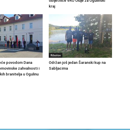
obljetnice VRO Oluje za Ogulinski
kraj
Ribolov
vijeće povodom Dana
Održan još jedan Šaranski kup na
omovinske zahvalnosti i
Sabljacima
ih branitelja u Ogulinu