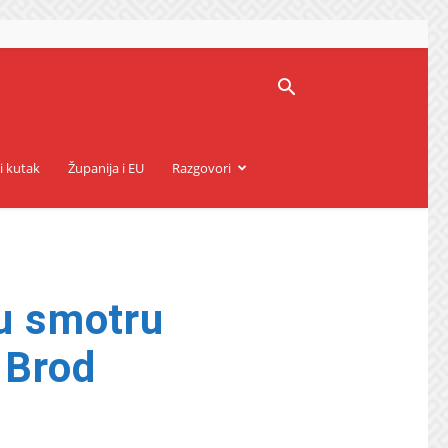
i kutak
Županija i EU
Razgovori
nu smotru
 Brod