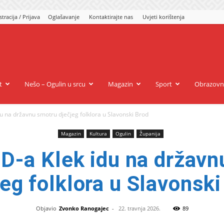
stracija / Prijava
Oglašavanje
Kontaktirajte nas
Uvjeti korištenja
gulin.eu
t
Nešo – Ogulin u srcu
Magazin
Sport
Obrazovn
idu na državnu smotru dječjeg folklora u Slavonski Brod
Magazin
Kultura
Ogulin
Županija
UD-a Klek idu na držav
jeg folklora u Slavonski
Objavio
Zvonko Ranogajec
-
22. travnja 2026.
89