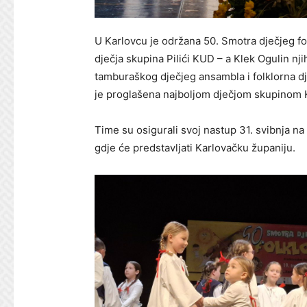
U Karlovcu je održana 50. Smotra dječjeg fol
dječja skupina Pilići KUD – a Klek Ogulin nji
tamburaškog dječjeg ansambla i folklorna dj
je proglašena najboljom dječjom skupinom 
Time su osigurali svoj nastup 31. svibnja 
gdje će predstavljati Karlovačku županiju.