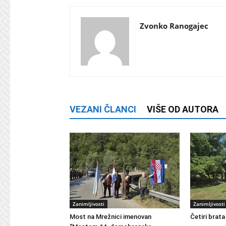
Zvonko Ranogajec
VEZANI ČLANCI
VIŠE OD AUTORA
Zanimljivosti
Zanimljivosti
Most na Mrežnici imenovan
Četiri brata