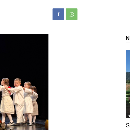
N
N
S