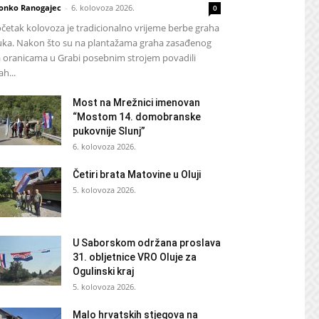
onko Ranogajec
-
6. kolovoza 2026.
0
četak kolovoza je tradicionalno vrijeme berbe graha
luka. Nakon što su na plantažama graha zasađenog
 oranicama u Grabi posebnim strojem povadili
ah...
Most na Mrežnici imenovan
“Mostom 14. domobranske
pukovnije Slunj”
6. kolovoza 2026.
Četiri brata Matovine u Oluji
5. kolovoza 2026.
U Saborskom održana proslava
31. obljetnice VRO Oluje za
Ogulinski kraj
5. kolovoza 2026.
Malo hrvatskih stjegova na