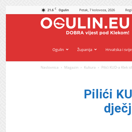
C
21.6
Petak, 7 kolovoza, 2026
Regi
Ogulin
O
Ogulin
Županija
Hrvatska i svije
Naslovnica
Magazin
Kultura
Pilići KUD-a Klek 
Pilići K
dječ