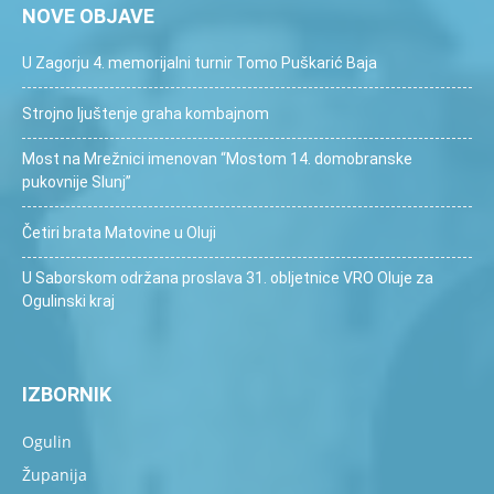
NOVE OBJAVE
U Zagorju 4. memorijalni turnir Tomo Puškarić Baja
Strojno ljuštenje graha kombajnom
Most na Mrežnici imenovan “Mostom 14. domobranske
pukovnije Slunj”
Četiri brata Matovine u Oluji
U Saborskom održana proslava 31. obljetnice VRO Oluje za
Ogulinski kraj
IZBORNIK
Ogulin
Županija