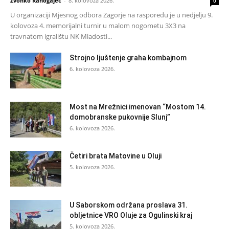
Zvonko Ranogajec
-
8. kolovoza 2026.
0
U organizaciji Mjesnog odbora Zagorje na rasporedu je u nedjelju 9.
kolovoza 4. memorijalni turnir u malom nogometu 3X3 na
travnatom igralištu NK Mladosti...
Strojno ljuštenje graha kombajnom
6. kolovoza 2026.
Most na Mrežnici imenovan “Mostom 14.
domobranske pukovnije Slunj”
6. kolovoza 2026.
Četiri brata Matovine u Oluji
5. kolovoza 2026.
U Saborskom održana proslava 31.
obljetnice VRO Oluje za Ogulinski kraj
5. kolovoza 2026.