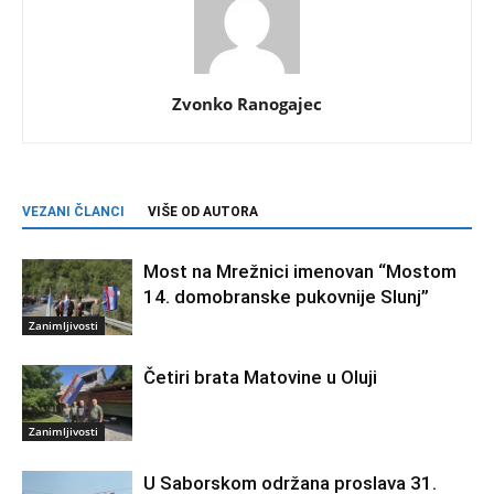
Zvonko Ranogajec
VEZANI ČLANCI
VIŠE OD AUTORA
Most na Mrežnici imenovan “Mostom
14. domobranske pukovnije Slunj”
Zanimljivosti
Četiri brata Matovine u Oluji
Zanimljivosti
U Saborskom održana proslava 31.