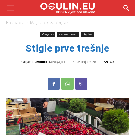
Naslovnica
Magazin
Zanimljivosti
Magazin
Zanimljivosti
Ogulin
Stigle prve trešnje
Objavio
Zvonko Ranogajec
-
14. svibnja 2026.
80