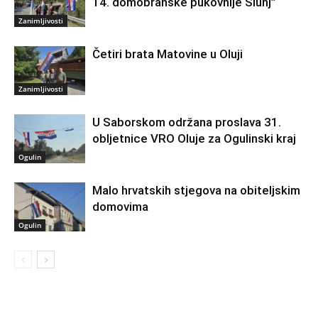
14. domobranske pukovnije Slunj”
Zanimljivosti
Četiri brata Matovine u Oluji
Zanimljivosti
U Saborskom održana proslava 31.
obljetnice VRO Oluje za Ogulinski kraj
Ogulin
Malo hrvatskih stjegova na obiteljskim
domovima
Ogulin