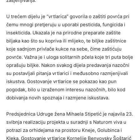
zasjenjivanja.
U trećem dijelu je “vrtlarica” govorila o zaštiti povrća pri
čemu mnogi pretjeruju u uporabi pesticida, fungicida i
insekticida. Ukazala je na prirodne preparate zaštite
biljaka kao što su kopriva ili mlijeko, te biljke zaštitnice
koje sadnjom privlače kukce na sebe, čime zaštićuju
povrće. Važna je i uloga solitarnih pčela koje tri puta bolje
oprašuju biljke. Nakon svakog dijela predavanja nazočni
su postavljali pitanja vrtlarici i međusobno razmjenjivali
iskustva. Gostovanje vrtlarice se pokazao kao pun
pogodak, bilo u izraženom interesu nazočnih, bilo kod
dobivanja novih spoznaja i razmjene iskustava.
Predsjednica Udruge žena Mihaela Stipetić je najavila 23.
svibnja realizaciju projekta u suradnji s Naturom viva u
potrazi za orhidejama na prostoru Kneje, Golubinca i
Kleka. Gostovanje vrtlarice Kornelije Benyovsky Šoštarić