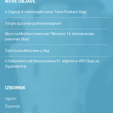
NOVE OBJAVE
U Zagorju 4. memorijalni turnir Tomo Puškarić Baja
Strojno ljuštenje graha kombajnom
Most na Mrežnici imenovan “Mostom 14. domobranske
pukovnije Slunj”
Četiri brata Matovine u Oluji
U Saborskom održana proslava 31. obljetnice VRO Oluje za
Ogulinski kraj
IZBORNIK
Ogulin
Županija