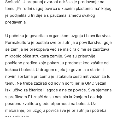
Šoštarić. U prepunoj dvorani održala je predavanje na
temu „Prirodni uzgoj povrća u kućnim plastenicima“ kojeg
je podijelila u tri dijela s pauzama između svakog
predavanja.
U početku je govorila o organskom uzgoju i biovrtlarstvu.
Permakultura je postala sve prisutnija u povrtlarstvu, gdje
se zemlja ne prekopava već se malčira čime se zadržava
mikrobiološka struktura zemlje. Sve su prisutnije i
povišene gredice koje pokazuju prednost kod zaštite od
kukaca i bolesti. U drugom dijelu je govorila o starim i
novim sortama pri čemu je istaknula česti mit vezan za tu
temu. Ne treba zazirati od novih sorti jer je GMO vezan
isključivo za žitarice i jagode a ne za povrće. Sva sjemena
s prefiksom F1 znači da su nastala križanjem i da daju
posebnu kvalitetu glede otpornosti na bolesti. Uz
malčiranje, pri uzgoju povrća sve je prisutnija i potreba