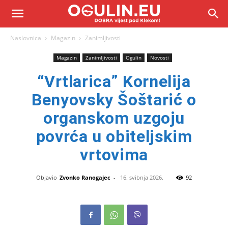
Naslovnica
Magazin
Zanimljivosti
Magazin
Zanimljivosti
Ogulin
Novosti
“Vrtlarica” Kornelija
Benyovsky Šoštarić o
organskom uzgoju
povrća u obiteljskim
vrtovima
Objavio
Zvonko Ranogajec
-
16. svibnja 2026.
92