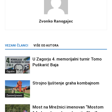
Zvonko Ranogajec
VEZANI ČLANCI
VIŠE OD AUTORA
U Zagorju 4. memorijalni turnir Tomo
Puškarić Baja
Ogulin
Strojno ljuštenje graha kombajnom
Zanimljivosti
Most na Mrežnici imenovan “Mostom