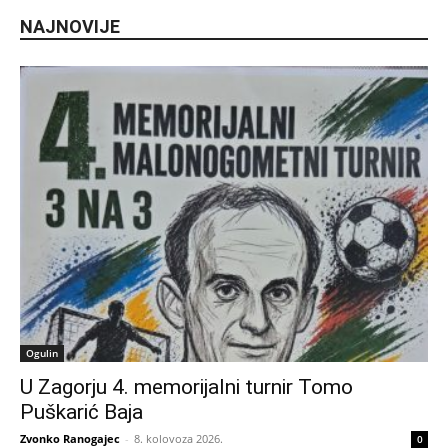
NAJNOVIJE
Ogulin
U Zagorju 4. memorijalni turnir Tomo
Puškarić Baja
Zvonko Ranogajec
-
8. kolovoza 2026.
0