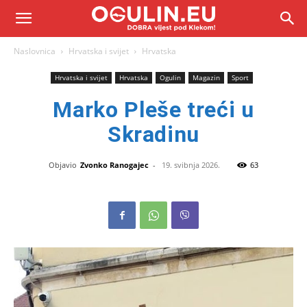
Naslovnica
Hrvatska i svijet
Hrvatska
Hrvatska i svijet
Hrvatska
Ogulin
Magazin
Sport
Marko Pleše treći u
Skradinu
Objavio
Zvonko Ranogajec
-
19. svibnja 2026.
63