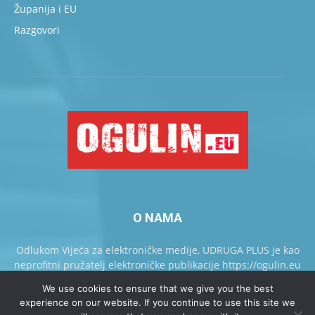
Županija i EU
Razgovori
O NAMA
Odlukom Vijeća za elektroničke medije, UDRUGA PLUS je kao
neprofitni pružatelj elektroničke publikacije https://ogulin.eu
upisan u Knjigu pružatelja elektroničkih publikacija.
We use cookies to ensure that we give you the best
experience on our website. If you continue to use this site we