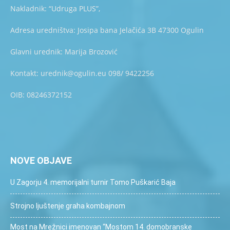
Nakladnik: “Udruga PLUS”,
Adresa uredništva: Josipa bana Jelačića 3B 47300 Ogulin
Glavni urednik: Marija Brozović
Kontakt: urednik@ogulin.eu 098/ 9422256
OIB: 08246372152
NOVE OBJAVE
U Zagorju 4. memorijalni turnir Tomo Puškarić Baja
Strojno ljuštenje graha kombajnom
Most na Mrežnici imenovan “Mostom 14. domobranske