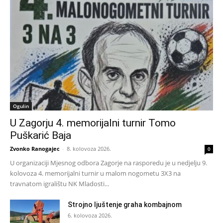
Ogulin
U Zagorju 4. memorijalni turnir Tomo
Puškarić Baja
Zvonko Ranogajec
-
8. kolovoza 2026.
0
U organizaciji Mjesnog odbora Zagorje na rasporedu je u nedjelju 9.
kolovoza 4. memorijalni turnir u malom nogometu 3X3 na
travnatom igralištu NK Mladosti...
Strojno ljuštenje graha kombajnom
6. kolovoza 2026.