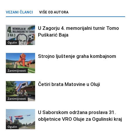
VEZANI ČLANCI
VIŠE OD AUTORA
U Zagorju 4. memorijalni turnir Tomo
Puškarić Baja
Ogulin
Strojno ljuštenje graha kombajnom
Zanimljivosti
Četiri brata Matovine u Oluji
Zanimljivosti
U Saborskom održana proslava 31.
obljetnice VRO Oluje za Ogulinski kraj
Ogulin