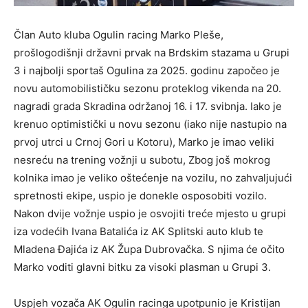
Član Auto kluba Ogulin racing Marko Pleše,
prošlogodišnji državni prvak na Brdskim stazama u Grupi
3 i najbolji sportaš Ogulina za 2025. godinu započeo je
novu automobilističku sezonu proteklog vikenda na 20.
nagradi grada Skradina održanoj 16. i 17. svibnja. Iako je
krenuo optimistički u novu sezonu (iako nije nastupio na
prvoj utrci u Crnoj Gori u Kotoru), Marko je imao veliki
nesreću na trening vožnji u subotu, Zbog još mokrog
kolnika imao je veliko oštećenje na vozilu, no zahvaljujući
spretnosti ekipe, uspio je donekle osposobiti vozilo.
Nakon dvije vožnje uspio je osvojiti treće mjesto u grupi
iza vodećih Ivana Batalića iz AK Splitski auto klub te
Mladena Đajića iz AK Župa Dubrovačka. S njima će očito
Marko voditi glavni bitku za visoki plasman u Grupi 3.
Uspjeh vozača AK Ogulin racinga upotpunio je Kristijan