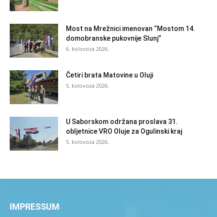
Most na Mrežnici imenovan “Mostom 14.
domobranske pukovnije Slunj”
6. kolovoza 2026.
Četiri brata Matovine u Oluji
5. kolovoza 2026.
U Saborskom održana proslava 31.
obljetnice VRO Oluje za Ogulinski kraj
5. kolovoza 2026.
IMPRESSUM