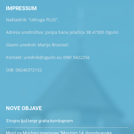
IMPRESSUM
Nakladnik: “Udruga PLUS”,
Adresa uredništva: Josipa bana Jelačića 3B 47300 Ogulin
Glavni urednik: Marija Brozović
Kontakt: urednik@ogulin.eu 098/ 9422256
OIB: 08246372152
NOVE OBJAVE
Strojno ljuštenje graha kombajnom
Most na Mrežnici imenovan “Mostom 14. domobranske