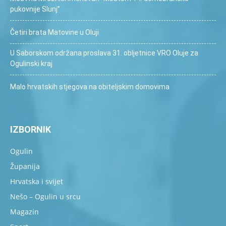
pukovnije Slunj”
Četiri brata Matovine u Oluji
U Saborskom održana proslava 31. obljetnice VRO Oluje za
Ogulinski kraj
Malo hrvatskih stjegova na obiteljskim domovima
IZBORNIK
Ogulin
Županija
Hrvatska i svijet
Nešo – Ogulin u srcu
Magazin