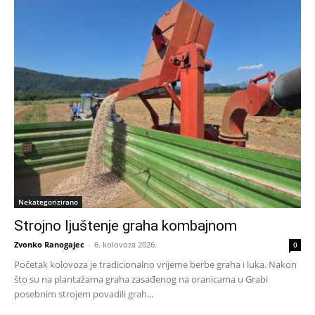
Nekategorizirano
Strojno ljuštenje graha kombajnom
Zvonko Ranogajec
-
6. kolovoza 2026.
0
Početak kolovoza je tradicionalno vrijeme berbe graha i luka. Nakon
što su na plantažama graha zasađenog na oranicama u Grabi
posebnim strojem povadili grah...