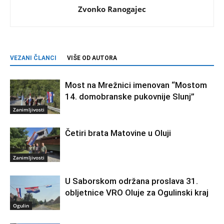
Zvonko Ranogajec
VEZANI ČLANCI
VIŠE OD AUTORA
Most na Mrežnici imenovan “Mostom
14. domobranske pukovnije Slunj”
Zanimljivosti
Četiri brata Matovine u Oluji
Zanimljivosti
U Saborskom održana proslava 31.
obljetnice VRO Oluje za Ogulinski kraj
Ogulin