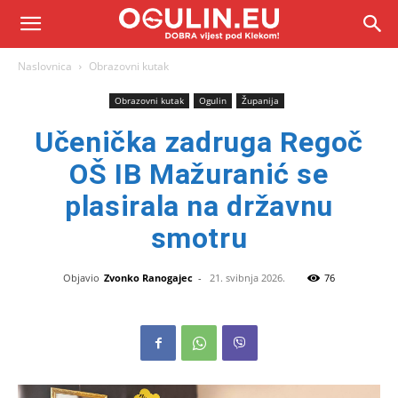
Naslovnica
Obrazovni kutak
Obrazovni kutak
Ogulin
Županija
Učenička zadruga Regoč
OŠ IB Mažuranić se
plasirala na državnu
smotru
Objavio
Zvonko Ranogajec
-
21. svibnja 2026.
76