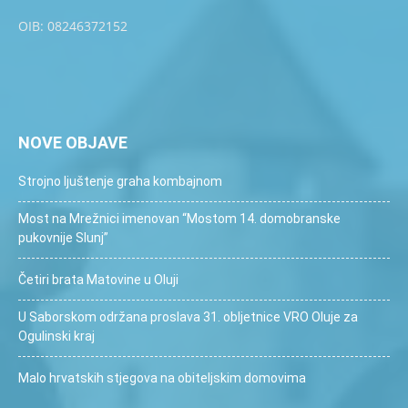
OIB: 08246372152
NOVE OBJAVE
Strojno ljuštenje graha kombajnom
Most na Mrežnici imenovan “Mostom 14. domobranske
pukovnije Slunj”
Četiri brata Matovine u Oluji
U Saborskom održana proslava 31. obljetnice VRO Oluje za
Ogulinski kraj
Malo hrvatskih stjegova na obiteljskim domovima