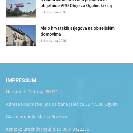
obljetnice VRO Oluje za Ogulinski kraj
5. kolovoza 2026.
Malo hrvatskih stjegova na obiteljskim
domovima
5. kolovoza 2026.
IMPRESSUM
Nakladnik: “Udruga PLUS”,
Adresa uredništva: Josipa bana Jelačića 3B 47300 Ogulin
Glavni urednik: Marija Brozović
Kontakt: urednik@ogulin.eu 098/ 9422256