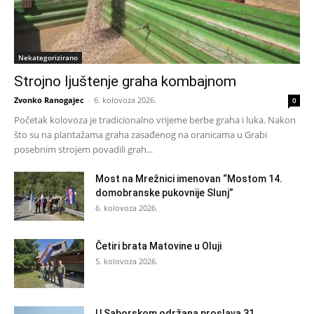
Nekategorizirano
Strojno ljuštenje graha kombajnom
Zvonko Ranogajec
-
6. kolovoza 2026.
0
Početak kolovoza je tradicionalno vrijeme berbe graha i luka. Nakon
što su na plantažama graha zasađenog na oranicama u Grabi
posebnim strojem povadili grah...
Most na Mrežnici imenovan “Mostom 14.
domobranske pukovnije Slunj”
6. kolovoza 2026.
Četiri brata Matovine u Oluji
5. kolovoza 2026.
U Saborskom održana proslava 31.