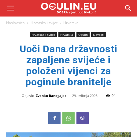
Naslovnica
Hrvatska i svijet
Hrvatska
Hrvatska i svijet
Hrvatska
Ogulin
Novosti
Uoči Dana državnosti
zapaljene svijeće i
položeni vijenci za
poginule branitelje
Objavio
Zvonko Ranogajec
-
29. svibnja 2026.
94