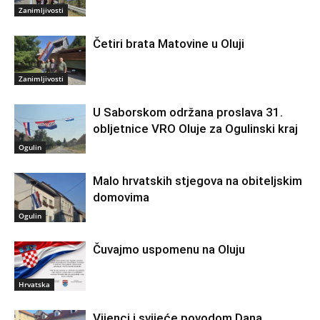
Zanimljivosti
Četiri brata Matovine u Oluji
Zanimljivosti
U Saborskom održana proslava 31.
obljetnice VRO Oluje za Ogulinski kraj
Ogulin
Malo hrvatskih stjegova na obiteljskim
domovima
Ogulin
Čuvajmo uspomenu na Oluju
Hrvatska
Vijenci i svijeće povodom Dana