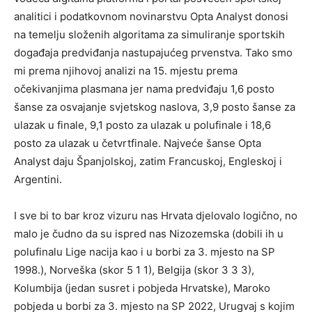
analitici i podatkovnom novinarstvu Opta Analyst donosi
na temelju složenih algoritama za simuliranje sportskih
događaja predviđanja nastupajućeg prvenstva. Tako smo
mi prema njihovoj analizi na 15. mjestu prema
očekivanjima plasmana jer nama predviđaju 1,6 posto
šanse za osvajanje svjetskog naslova, 3,9 posto šanse za
ulazak u finale, 9,1 posto za ulazak u polufinale i 18,6
posto za ulazak u četvrtfinale. Najveće šanse Opta
Analyst daju Španjolskoj, zatim Francuskoj, Engleskoj i
Argentini.
I sve bi to bar kroz vizuru nas Hrvata djelovalo logično, no
malo je čudno da su ispred nas Nizozemska (dobili ih u
polufinalu Lige nacija kao i u borbi za 3. mjesto na SP
1998.), Norveška (skor 5 1 1), Belgija (skor 3 3 3),
Kolumbija (jedan susret i pobjeda Hrvatske), Maroko
pobjeda u borbi za 3. mjesto na SP 2022, Urugvaj s kojim