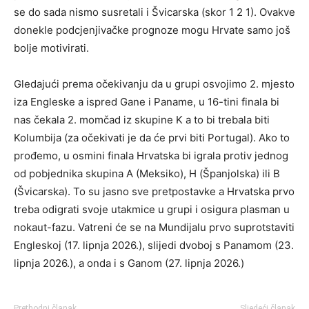
se do sada nismo susretali i Švicarska (skor 1 2 1). Ovakve
donekle podcjenjivačke prognoze mogu Hrvate samo još
bolje motivirati.
Gledajući prema očekivanju da u grupi osvojimo 2. mjesto
iza Engleske a ispred Gane i Paname, u 16-tini finala bi
nas čekala 2. momčad iz skupine K a to bi trebala biti
Kolumbija (za očekivati je da će prvi biti Portugal). Ako to
prođemo, u osmini finala Hrvatska bi igrala protiv jednog
od pobjednika skupina A (Meksiko), H (Španjolska) ili B
(Švicarska). To su jasno sve pretpostavke a Hrvatska prvo
treba odigrati svoje utakmice u grupi i osigura plasman u
nokaut-fazu. Vatreni će se na Mundijalu prvo suprotstaviti
Engleskoj (17. lipnja 2026.), slijedi dvoboj s Panamom (23.
lipnja 2026.), a onda i s Ganom (27. lipnja 2026.)
Prethodni članak
Sljedeći članak