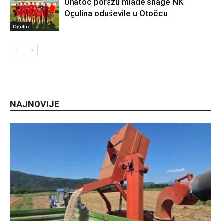
Unatoč porazu mlade snage NK
Ogulina oduševile u Otočcu
Ogulin
NAJNOVIJE