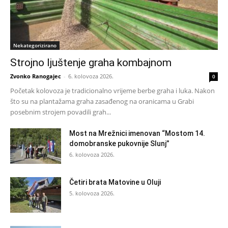
Nekategorizirano
Strojno ljuštenje graha kombajnom
Zvonko Ranogajec
-
6. kolovoza 2026.
0
Početak kolovoza je tradicionalno vrijeme berbe graha i luka. Nakon
što su na plantažama graha zasađenog na oranicama u Grabi
posebnim strojem povadili grah...
Most na Mrežnici imenovan “Mostom 14.
domobranske pukovnije Slunj”
6. kolovoza 2026.
Četiri brata Matovine u Oluji
5. kolovoza 2026.