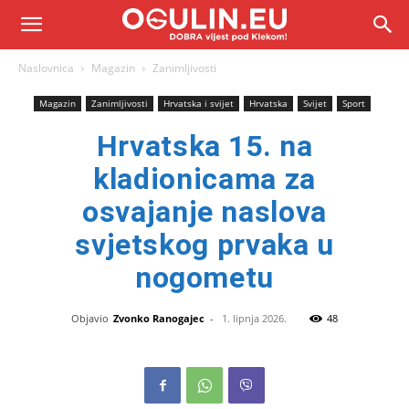
Naslovnica
Magazin
Zanimljivosti
Magazin
Zanimljivosti
Hrvatska i svijet
Hrvatska
Svijet
Sport
Hrvatska 15. na
kladionicama za
osvajanje naslova
svjetskog prvaka u
nogometu
Objavio
Zvonko Ranogajec
-
1. lipnja 2026.
48