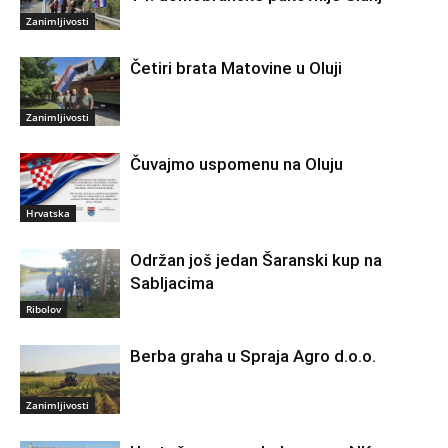
Zanimljivosti
Četiri brata Matovine u Oluji
Zanimljivosti
Čuvajmo uspomenu na Oluju
Hrvatska
Održan još jedan Šaranski kup na
Sabljacima
Ribolov
Berba graha u Spraja Agro d.o.o.
Zanimljivosti