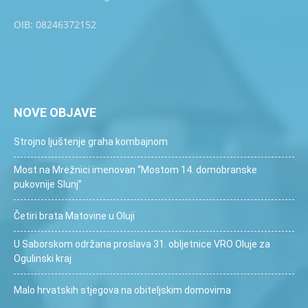
OIB: 08246372152
NOVE OBJAVE
Strojno ljuštenje graha kombajnom
Most na Mrežnici imenovan “Mostom 14. domobranske
pukovnije Slunj”
Četiri brata Matovine u Oluji
U Saborskom održana proslava 31. obljetnice VRO Oluje za
Ogulinski kraj
Malo hrvatskih stjegova na obiteljskim domovima