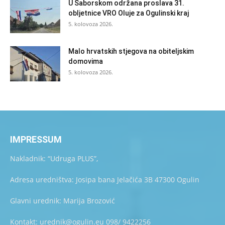
U Saborskom održana proslava 31.
obljetnice VRO Oluje za Ogulinski kraj
5. kolovoza 2026.
Malo hrvatskih stjegova na obiteljskim
domovima
5. kolovoza 2026.
IMPRESSUM
Nakladnik: “Udruga PLUS”,
Adresa uredništva: Josipa bana Jelačića 3B 47300 Ogulin
Glavni urednik: Marija Brozović
Kontakt: urednik@ogulin.eu 098/ 9422256