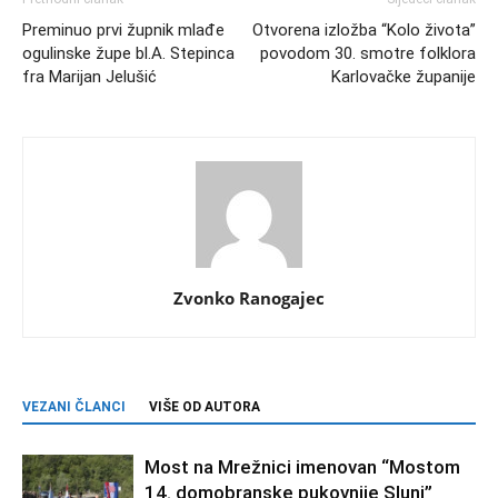
Preminuo prvi župnik mlađe
Otvorena izložba “Kolo života”
ogulinske župe bl.A. Stepinca
povodom 30. smotre folklora
fra Marijan Jelušić
Karlovačke županije
Zvonko Ranogajec
VEZANI ČLANCI
VIŠE OD AUTORA
Most na Mrežnici imenovan “Mostom
14. domobranske pukovnije Slunj”