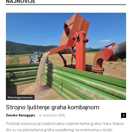
NAJNOVIJE
Nekategorizirano
Strojno ljuštenje graha kombajnom
Zvonko Ranogajec
-
6. kolovoza 2026.
0
Početak kolovoza je tradicionalno vrijeme berbe graha i luka. Nakon
što su na plantažama graha zasađenog na oranicama u Grabi