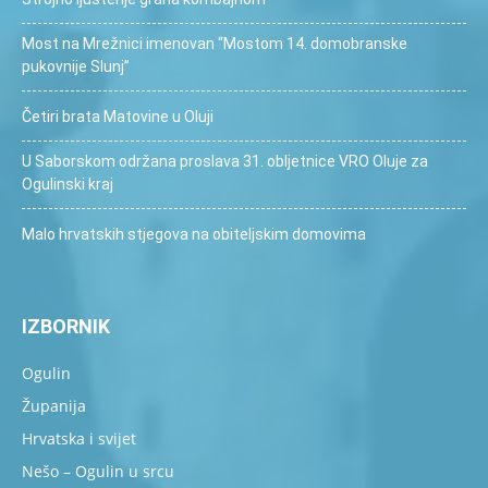
Most na Mrežnici imenovan “Mostom 14. domobranske
pukovnije Slunj”
Četiri brata Matovine u Oluji
U Saborskom održana proslava 31. obljetnice VRO Oluje za
Ogulinski kraj
Malo hrvatskih stjegova na obiteljskim domovima
IZBORNIK
Ogulin
Županija
Hrvatska i svijet
Nešo – Ogulin u srcu