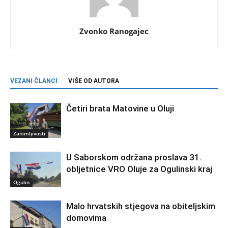
Zvonko Ranogajec
VEZANI ČLANCI
VIŠE OD AUTORA
Četiri brata Matovine u Oluji
Zanimljivosti
U Saborskom održana proslava 31.
obljetnice VRO Oluje za Ogulinski kraj
Ogulin
Malo hrvatskih stjegova na obiteljskim
domovima