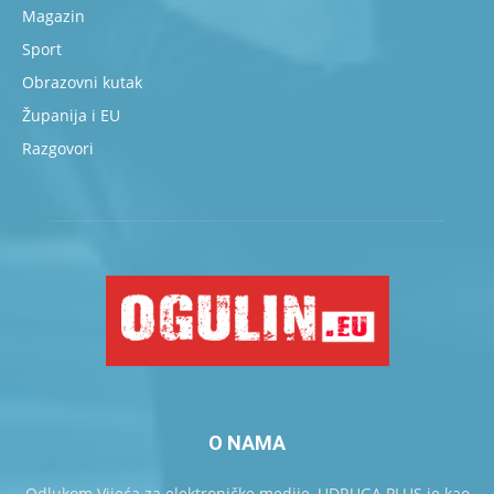
Magazin
Sport
Obrazovni kutak
Županija i EU
Razgovori
O NAMA
Odlukom Vijeća za elektroničke medije, UDRUGA PLUS je kao