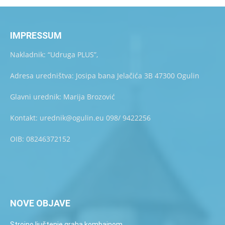
IMPRESSUM
Nakladnik: “Udruga PLUS”,
Adresa uredništva: Josipa bana Jelačića 3B 47300 Ogulin
Glavni urednik: Marija Brozović
Kontakt: urednik@ogulin.eu 098/ 9422256
OIB: 08246372152
NOVE OBJAVE
Strojno ljuštenje graha kombajnom