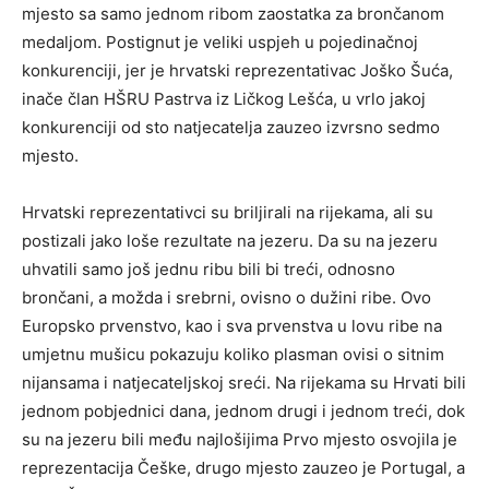
mjesto sa samo jednom ribom zaostatka za brončanom
medaljom. Postignut je veliki uspjeh u pojedinačnoj
konkurenciji, jer je hrvatski reprezentativac Joško Šuća,
inače član HŠRU Pastrva iz Ličkog Lešća, u vrlo jakoj
konkurenciji od sto natjecatelja zauzeo izvrsno sedmo
mjesto.
Hrvatski reprezentativci su briljirali na rijekama, ali su
postizali jako loše rezultate na jezeru. Da su na jezeru
uhvatili samo još jednu ribu bili bi treći, odnosno
brončani, a možda i srebrni, ovisno o dužini ribe. Ovo
Europsko prvenstvo, kao i sva prvenstva u lovu ribe na
umjetnu mušicu pokazuju koliko plasman ovisi o sitnim
nijansama i natjecateljskoj sreći. Na rijekama su Hrvati bili
jednom pobjednici dana, jednom drugi i jednom treći, dok
su na jezeru bili među najlošijima Prvo mjesto osvojila je
reprezentacija Češke, drugo mjesto zauzeo je Portugal, a