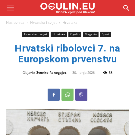
Naslovnica
Hrvatska i svijet
Hrvatska
Hrvatska i svijet
Hrvatska
Ogulin
Magazin
Sport
Hrvatski ribolovci 7. na
Europskom prvenstvu
Objavio
Zvonko Ranogajec
-
30. lipnja 2026.
58