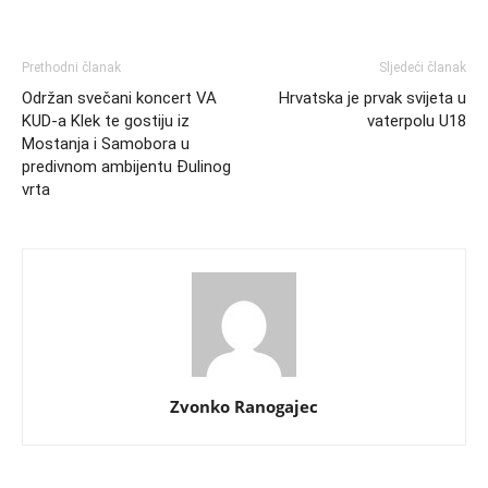
Prethodni članak
Sljedeći članak
Održan svečani koncert VA
Hrvatska je prvak svijeta u
KUD-a Klek te gostiju iz
vaterpolu U18
Mostanja i Samobora u
predivnom ambijentu Đulinog
vrta
Zvonko Ranogajec