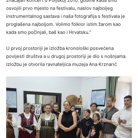
značajan koncert u Poljskoj 2010. godine kada smo
osvojili prvo mjesto na festivalu, naslov najboljeg
instrumentalnog sastava i naša fotografija s festivala je
proglašena najboljom. Volimo folklor istim žarom kao
kada smo počinjali, baš kao i Hrvatsku.”
U prvoj prostoriji je izložba kronološki posvećena
povijesti društva a u drugoj prostoriji je dio s nošnjama.
Izložbu je otvorila ravnateljica muzeja Ana Krznarić