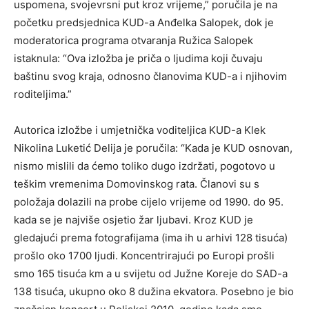
uspomena, svojevrsni put kroz vrijeme,” poručila je na
početku predsjednica KUD-a Anđelka Salopek, dok je
moderatorica programa otvaranja Ružica Salopek
istaknula: “Ova izložba je priča o ljudima koji čuvaju
baštinu svog kraja, odnosno članovima KUD-a i njihovim
roditeljima.”
Autorica izložbe i umjetnička voditeljica KUD-a Klek
Nikolina Luketić Delija je poručila: “Kada je KUD osnovan,
nismo mislili da ćemo toliko dugo izdržati, pogotovo u
teškim vremenima Domovinskog rata. Članovi su s
položaja dolazili na probe cijelo vrijeme od 1990. do 95.
kada se je najviše osjetio žar ljubavi. Kroz KUD je
gledajući prema fotografijama (ima ih u arhivi 128 tisuća)
prošlo oko 1700 ljudi. Koncentrirajući po Europi prošli
smo 165 tisuća km a u svijetu od Južne Koreje do SAD-a
138 tisuća, ukupno oko 8 dužina ekvatora. Posebno je bio