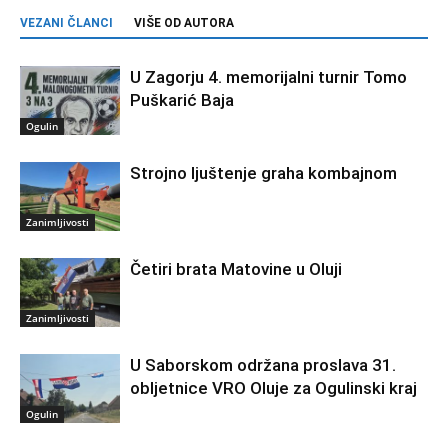
VEZANI ČLANCI
VIŠE OD AUTORA
U Zagorju 4. memorijalni turnir Tomo
Puškarić Baja
Ogulin
Strojno ljuštenje graha kombajnom
Zanimljivosti
Četiri brata Matovine u Oluji
Zanimljivosti
U Saborskom održana proslava 31.
obljetnice VRO Oluje za Ogulinski kraj
Ogulin