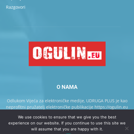
Razgovori
O NAMA
Odlukom Vijeća za elektroničke medije, UDRUGA PLUS je kao
neprofitni pružatelj elektroničke publikacije https://ogulin.eu
upisan u Knjigu pružatelja elektroničkih publikacija.
We use cookies to ensure that we give you the best
experience on our website. If you continue to use this site we
will assume that you are happy with it.
Kontaktirajte nas
Oglašavanje