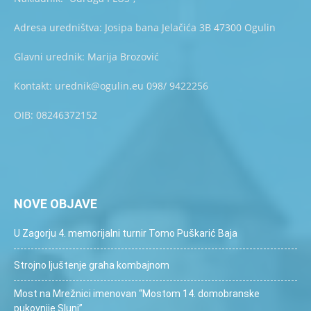
Adresa uredništva: Josipa bana Jelačića 3B 47300 Ogulin
Glavni urednik: Marija Brozović
Kontakt: urednik@ogulin.eu 098/ 9422256
OIB: 08246372152
NOVE OBJAVE
U Zagorju 4. memorijalni turnir Tomo Puškarić Baja
Strojno ljuštenje graha kombajnom
Most na Mrežnici imenovan “Mostom 14. domobranske
pukovnije Slunj”