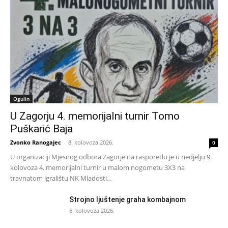
Ogulin
U Zagorju 4. memorijalni turnir Tomo
Puškarić Baja
Zvonko Ranogajec
-
8. kolovoza 2026.
0
U organizaciji Mjesnog odbora Zagorje na rasporedu je u nedjelju 9.
kolovoza 4. memorijalni turnir u malom nogometu 3X3 na
travnatom igralištu NK Mladosti...
Strojno ljuštenje graha kombajnom
6. kolovoza 2026.