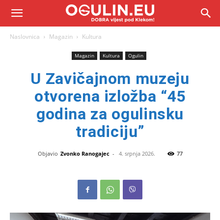
Naslovnica
Magazin
Kultura
Magazin
Kultura
Ogulin
U Zavičajnom muzeju
otvorena izložba “45
godina za ogulinsku
tradiciju”
Objavio
Zvonko Ranogajec
-
4. srpnja 2026.
77