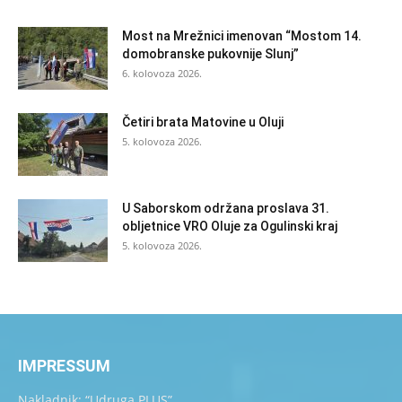
Most na Mrežnici imenovan “Mostom 14.
domobranske pukovnije Slunj”
6. kolovoza 2026.
Četiri brata Matovine u Oluji
5. kolovoza 2026.
U Saborskom održana proslava 31.
obljetnice VRO Oluje za Ogulinski kraj
5. kolovoza 2026.
IMPRESSUM
Nakladnik: “Udruga PLUS”,