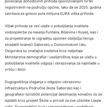
povećanje dohodovnih prihoda oporezivanjem tvrtki
registriranih na području općine, tako da se 2025. godina
završava sa gotovo pola milijuna EURA viška prihoda:
Višak prihoda se već ulaže u poboljšanje kvalitete
vodoopskrbe za naselja Funtana, Biljevina i Kuselj, kao i
za projektiranje te izgradnju spomen obilježja heroja
stradalih braneći Saborsko u Domovinskom ratu.
Osigurana su značajna sredstva kroz natječaje
Ministarstva demografije i useljeništva, koja se ulažu u
poboljšanje kvalitete odgoja i obrazovanja za najmlađe u
vrtiću i školi.
Dugogodišnja ulaganja u odgojno-obrazovnu
infrastrukturu Područne škole Saborsko kao i
geografsko-turistički potencijal destinacije konačno će se
isplatiti kroz projekt Škole u prirodi za sve učenike Lijepe
naše. Dugogodišnji trud i rad inicijativom i podrškom