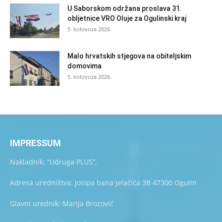
U Saborskom održana proslava 31.
obljetnice VRO Oluje za Ogulinski kraj
5. kolovoza 2026.
Malo hrvatskih stjegova na obiteljskim
domovima
5. kolovoza 2026.
IMPRESSUM
Nakladnik: “Udruga PLUS”,
Adresa uredništva: Josipa bana Jelačića 3B 47300 Ogulin
Glavni urednik: Marija Brozović