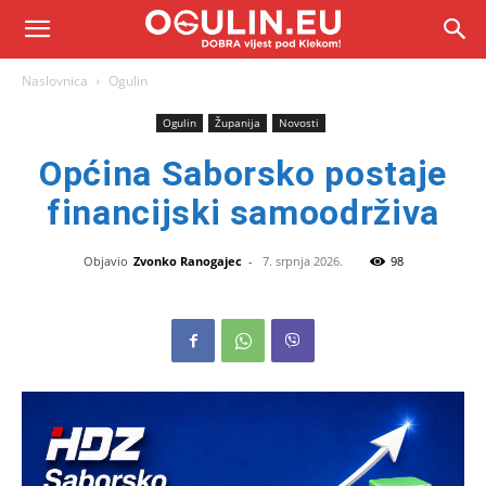
Naslovnica
Ogulin
Ogulin
Županija
Novosti
Općina Saborsko postaje
financijski samoodrživa
Objavio
Zvonko Ranogajec
-
7. srpnja 2026.
98