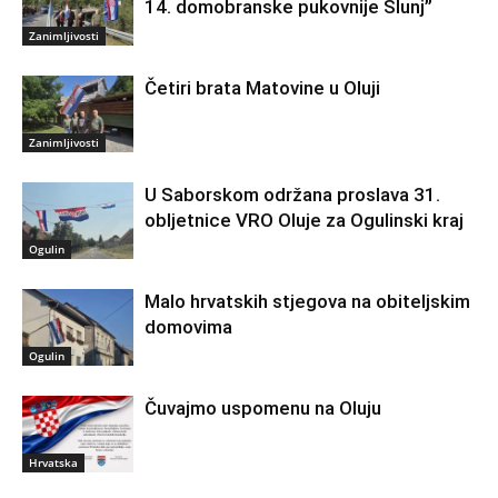
14. domobranske pukovnije Slunj”
Zanimljivosti
Četiri brata Matovine u Oluji
Zanimljivosti
U Saborskom održana proslava 31.
obljetnice VRO Oluje za Ogulinski kraj
Ogulin
Malo hrvatskih stjegova na obiteljskim
domovima
Ogulin
Čuvajmo uspomenu na Oluju
Hrvatska