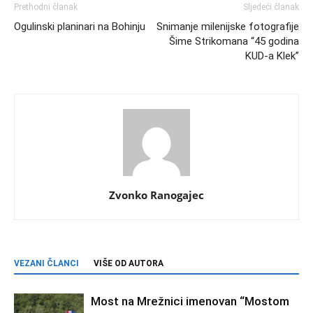
Prethodni članak
Sljedeći članak
Ogulinski planinari na Bohinju
Snimanje milenijske fotografije
Šime Strikomana “45 godina
KUD-a Klek”
Zvonko Ranogajec
VEZANI ČLANCI
VIŠE OD AUTORA
Most na Mrežnici imenovan “Mostom