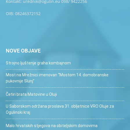
Kontakt: urednik@ogulin.eu 098/ 9422256
OIB: 08246372152
NOVE OBJAVE
Strojno ljuštenje graha kombajnom
Most na Mrežnici imenovan “Mostom 14. domobranske
pukovnije Slunj”
Četiri brata Matovine u Oluji
U Saborskom održana proslava 31. obljetnice VRO Oluje za
Ogulinski kraj
Malo hrvatskih stjegova na obiteljskim domovima