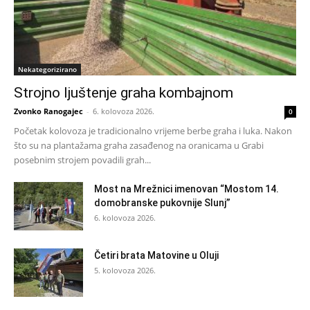
Nekategorizirano
Strojno ljuštenje graha kombajnom
Zvonko Ranogajec
-
6. kolovoza 2026.
0
Početak kolovoza je tradicionalno vrijeme berbe graha i luka. Nakon
što su na plantažama graha zasađenog na oranicama u Grabi
posebnim strojem povadili grah...
Most na Mrežnici imenovan “Mostom 14.
domobranske pukovnije Slunj”
6. kolovoza 2026.
Četiri brata Matovine u Oluji
5. kolovoza 2026.