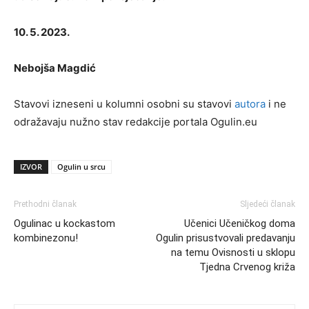
10. 5. 2023.
Nebojša Magdić
Stavovi izneseni u kolumni osobni su stavovi
autora
i ne
odražavaju nužno stav redakcije portala Ogulin.eu
IZVOR
Ogulin u srcu
Prethodni članak
Sljedeći članak
Ogulinac u kockastom
Učenici Učeničkog doma
kombinezonu!
Ogulin prisustvovali predavanju
na temu Ovisnosti u sklopu
Tjedna Crvenog križa