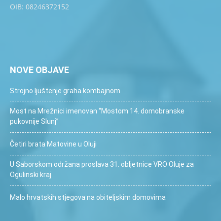
OIB: 08246372152
NOVE OBJAVE
Strojno ljuštenje graha kombajnom
Most na Mrežnici imenovan “Mostom 14. domobranske
pukovnije Slunj”
Četiri brata Matovine u Oluji
U Saborskom održana proslava 31. obljetnice VRO Oluje za
Ogulinski kraj
Malo hrvatskih stjegova na obiteljskim domovima