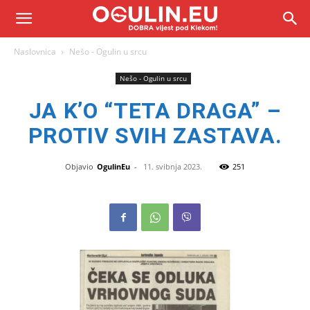
Naslovnica
Nešo - Ogulin u srcu
Nešo - Ogulin u srcu
JA K’O “TETA DRAGA” –
PROTIV SVIH ZASTAVA.
Objavio
OgulinEu
-
11. svibnja 2023.
251