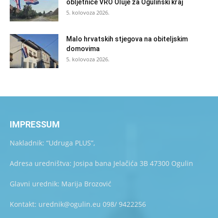
obljetnice VRO Oluje za Ogulinski kraj
5. kolovoza 2026.
Malo hrvatskih stjegova na obiteljskim
domovima
5. kolovoza 2026.
IMPRESSUM
Nakladnik: “Udruga PLUS”,
Adresa uredništva: Josipa bana Jelačića 3B 47300 Ogulin
Glavni urednik: Marija Brozović
Kontakt: urednik@ogulin.eu 098/ 9422256