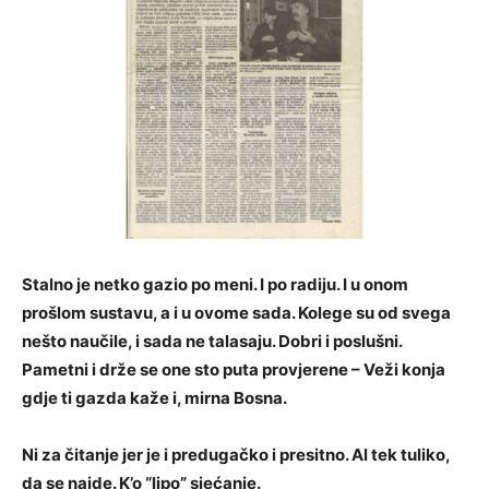
Stalno je netko gazio po meni. I po radiju. I u onom
prošlom sustavu, a i u ovome sada. Kolege su od svega
nešto naučile, i sada ne talasaju. Dobri i poslušni.
Pametni i drže se one sto puta provjerene – Veži konja
gdje ti gazda kaže i, mirna Bosna.
Ni za čitanje jer je i predugačko i presitno. Al tek tuliko,
da se najde. K’o “lipo” sjećanje.