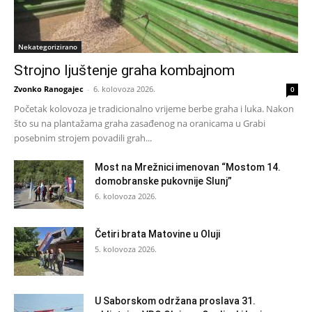
Nekategorizirano
Strojno ljuštenje graha kombajnom
Zvonko Ranogajec
-
6. kolovoza 2026.
0
Početak kolovoza je tradicionalno vrijeme berbe graha i luka. Nakon
što su na plantažama graha zasađenog na oranicama u Grabi
posebnim strojem povadili grah...
Most na Mrežnici imenovan “Mostom 14.
domobranske pukovnije Slunj”
6. kolovoza 2026.
Četiri brata Matovine u Oluji
5. kolovoza 2026.
U Saborskom održana proslava 31.