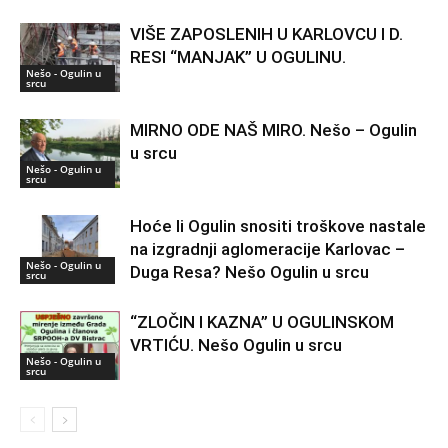
VIŠE ZAPOSLENIH U KARLOVCU I D.
RESI “MANJAK” U OGULINU.
Nešo - Ogulin u
srcu
MIRNO ODE NAŠ MIRO. Nešo – Ogulin
u srcu
Nešo - Ogulin u
srcu
Hoće li Ogulin snositi troškove nastale
na izgradnji aglomeracije Karlovac –
Nešo - Ogulin u
Duga Resa? Nešo Ogulin u srcu
srcu
“ZLOČIN I KAZNA” U OGULINSKOM
VRTIĆU. Nešo Ogulin u srcu
Nešo - Ogulin u
srcu