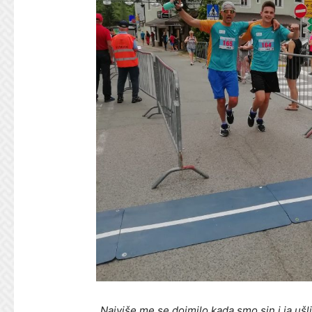
„Najviše me se dojmilo kada smo sin i ja ušli