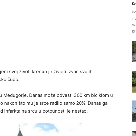
Zv
Po
i 
na
gr
eni svoj život, krenuo je živjeti izvan svojih
sko čudo.
m u Međugorje. Danas može odvesti 300 km biciklom u
to nakon što mu je srce radilo samo 20%. Danas ga
 infarkta na srcu u potpunosti je nestao.