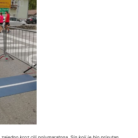
 zajedno kroz cilj polumaratona. Sin koji je bio prisutan