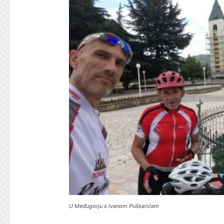
U Međugorju s Ivanom Puškarićem