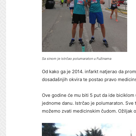
Sa sinom je istrčao polumaraton u Fužinama
Od kako ga je 2014. infarkt natjerao da promj
dosadašnjih okvira te postao pravo medicin
Ove godine će mu biti 5 put da ide biciklo
jednome danu. Istrčao je polumaraton. Sve 
možemo zvati medicinskim čudom. Ožiljak od