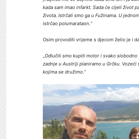
kada sam imao infarkt. Sada će cijeli život pa
života. Istrčali smo ga u Fužinama. U jedn
istrčao polumarataon.“
Osim provoditi vrijeme s djecom želio je i da
„
Odlučili smo kupiti motor i svako slobodno
zadnje u Austriji planiramo u Grčku. Vozeći
kojima se družimo
.“