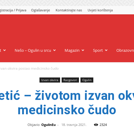
istracija / Prijava
Oglašavanje
Kontaktirajte nas
Uvjeti korištenja
gulin.eu
t
Nešo – Ogulin u srcu
Magazin
Sport
Obrazovn
izvan okvira postao medicinsko čudo
Izvan okvira
Razgovori
Ogulin
etić – životom izvan ok
medicinsko čudo
Objavio
OgulinEu
-
18. travnja 2021.
2324