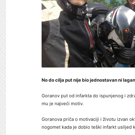
No do cilja put nije bio jednostavan ni laga
Goranov put od infarkta do ispunjenog i zdravo
mu je najveći motiv.
Goranova priča o motivaciji i životu izvan ok
nogomet kada je dobio teški infarkt uslijed ko