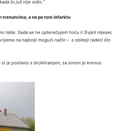
ada to još nije vidio.“
m trenutcima, a ne po tom infarktu
imo tebe. Sada se ne opterećujem hoću li živjeti mjesec
rijeme na najbolji mogući način – s obitelji radeći što
 si je postavio s bicikliranjem, sa sinom je krenuo