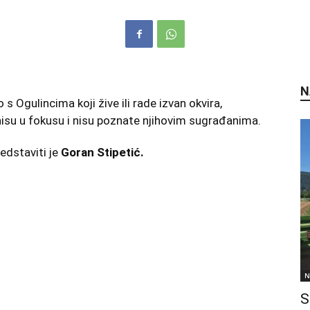
N
s Ogulincima koji žive ili rade izvan okvira,
su u fokusu i nisu poznate njihovim sugrađanima.
edstaviti je
Goran Stipetić.
N
S