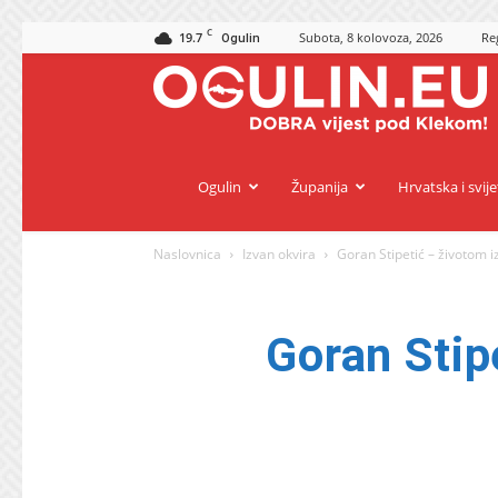
C
19.7
Subota, 8 kolovoza, 2026
Reg
Ogulin
O
Ogulin
Županija
Hrvatska i svije
Naslovnica
Izvan okvira
Goran Stipetić – životom 
Goran Stip