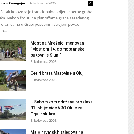
onko Ranogajec
-
6. kolovoza 2026.
0
četak kolovoza je tradicionalno vrijeme berbe graha
luka. Nakon što su na plantažama graha zasađenog
 oranicama u Grabi posebnim strojem povadili
ah...
Most na Mrežnici imenovan
“Mostom 14. domobranske
pukovnije Slunj”
6. kolovoza 2026.
Četiri brata Matovine u Oluji
5. kolovoza 2026.
U Saborskom održana proslava
31. obljetnice VRO Oluje za
Ogulinski kraj
5. kolovoza 2026.
Malo hrvatskih stjegova na