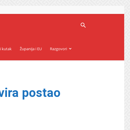
i kutak
Županija i EU
Razgovori
vira postao