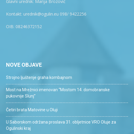
Glavni urednik: Marija Brozović
Kontakt: urednik@ogulin.eu 098/ 9422256
OIB: 08246372152
NOVE OBJAVE
Strojno ljuštenje graha kombajnom
Most na Mrežnici imenovan “Mostom 14. domobranske
pukovnije Slunj”
Četiri brata Matovine u Oluji
U Saborskom održana proslava 31. obljetnice VRO Oluje za
Ogulinski kraj