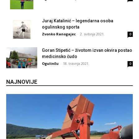
Juraj Katalinić – legendarna osoba
ogulinskog sporta
Zvonko Ranogajec
-
2. svibnja 2021.
0
Goran Stipetić – životom izvan okvira postao
medicinsko čudo
OgulinEu
-
18. travnja 2021.
0
NAJNOVIJE