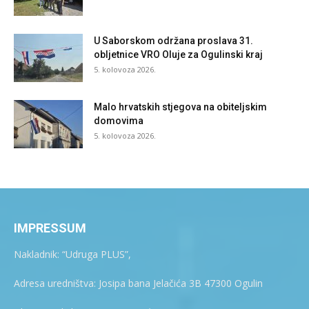
U Saborskom održana proslava 31.
obljetnice VRO Oluje za Ogulinski kraj
5. kolovoza 2026.
Malo hrvatskih stjegova na obiteljskim
domovima
5. kolovoza 2026.
IMPRESSUM
Nakladnik: “Udruga PLUS”,
Adresa uredništva: Josipa bana Jelačića 3B 47300 Ogulin