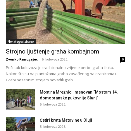
Nekategorizirano
Strojno ljuštenje graha kombajnom
Zvonko Ranogajec
-
6. kolovoza 2026.
0
Početak kolovoza je tradicionalno vrijeme berbe graha i luka.
Nakon što su na plantažama graha zasađenog na oranicama u
Grabi posebnim strojem povadili grah...
Most na Mrežnici imenovan “Mostom 14.
domobranske pukovnije Slunj”
6. kolovoza 2026.
Četiri brata Matovine u Oluji
5. kolovoza 2026.