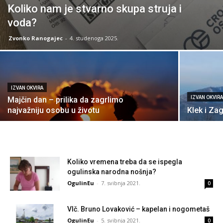
Koliko nam je stvarno skupa struja i
voda?
Zvonko Ranogajec
-
4. studenoga 2025.
IZVAN OKVIRA
IZVAN OKVIR
Majčin dan – prilika da zagrlimo
najvažniju osobu u životu
Klek i Za
Koliko vremena treba da se ispegla
ogulinska narodna nošnja?
OgulinEu
-
7. svibnja 2021.
0
Vlč. Bruno Lovaković – kapelan i nogometaš
OgulinEu
-
5. svibnja 2021.
0