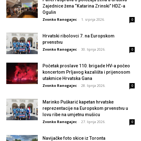
Zajednice žena “Katarina Zrinski” HDZ-a
Ogulin
Zvonko Ranogajec
-
1. srpnja 2026.
0
Hrvatski ribolovci 7. na Europskom
prvenstvu
Zvonko Ranogajec
-
30. lipnja 2026.
0
Početak proslave 110. brigade HV-a počeo
koncertom Prljavog kazališta i prijenosom
utakmice Hrvatska Gana
Zvonko Ranogajec
-
28. lipnja 2026.
0
Marinko Puškarić kapetan hrvatske
reprezentacije na Europskom prvenstvu u
lovu ribe na umjetnu mušicu
Zvonko Ranogajec
-
27. lipnja 2026.
0
Navijačke foto skice iz Toronta