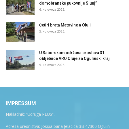
domobranske pukovnije Slunj”
6. kolovoza 2026.
Četiri brata Matovine u Oluji
5. kolovoza 2026.
U Saborskom održana proslava 31.
obljetnice VRO Oluje za Ogulinski kraj
5. kolovoza 2026.
IMPRESSUM
Nakladnik: “Udruga PLUS”,
Adresa uredništva: Josipa bana Jelačića 3B 47300 Ogulin