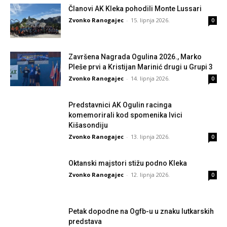
Članovi AK Kleka pohodili Monte Lussari
Zvonko Ranogajec
-
15. lipnja 2026.
0
Završena Nagrada Ogulina 2026., Marko
Pleše prvi a Kristijan Marinić drugi u Grupi 3
Zvonko Ranogajec
-
14. lipnja 2026.
0
Predstavnici AK Ogulin racinga
komemorirali kod spomenika Ivici
Kišasondiju
Zvonko Ranogajec
-
13. lipnja 2026.
0
Oktanski majstori stižu podno Kleka
Zvonko Ranogajec
-
12. lipnja 2026.
0
Petak dopodne na Ogfb-u u znaku lutkarskih
predstava