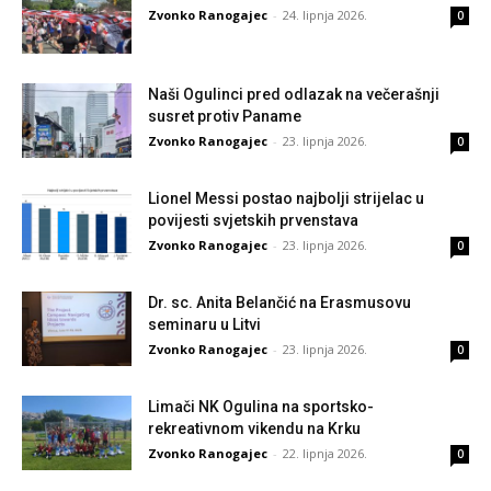
Zvonko Ranogajec
-
24. lipnja 2026.
0
Naši Ogulinci pred odlazak na večerašnji
susret protiv Paname
Zvonko Ranogajec
-
23. lipnja 2026.
0
Lionel Messi postao najbolji strijelac u
povijesti svjetskih prvenstava
Zvonko Ranogajec
-
23. lipnja 2026.
0
Dr. sc. Anita Belančić na Erasmusovu
seminaru u Litvi
Zvonko Ranogajec
-
23. lipnja 2026.
0
Limači NK Ogulina na sportsko-
rekreativnom vikendu na Krku
Zvonko Ranogajec
-
22. lipnja 2026.
0