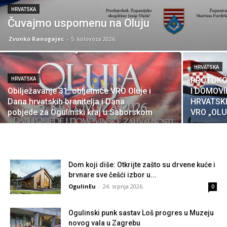
HRVATSKA
Čuvajmo uspomenu na Oluju
Zvonko Ranogajec
-
5. kolovoza 2026.
HRVATSKA
PROTOKO
HRVATSKA
Obilježavanje 31. obljetnice VRO Oluje i
I DOMOVI
Dana hrvatskih branitelja i Dana
HRVATSKI
pobjede za Ogulinski kraj u Saborskom
VRO „OLU
Dom koji diše: Otkrijte zašto su drvene kuće i
brvnare sve češći izbor u...
OgulinEu
-
24. srpnja 2026.
0
Ogulinski punk sastav Loš progres u Muzeju
novog vala u Zagrebu