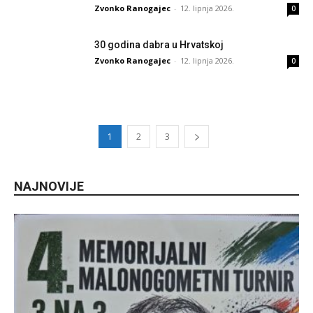
Zvonko Ranogajec
-
12. lipnja 2026.
0
30 godina dabra u Hrvatskoj
Zvonko Ranogajec
-
12. lipnja 2026.
0
1
2
3
NAJNOVIJE