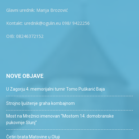
Glavni urednik: Marija Brozović
Kontakt: urednik@ogulin.eu 098/ 9422256
OIB: 08246372152
NOVE OBJAVE
U Zagorju 4. memorijalni turnir Tomo Puškarić Baja
Strojno ljuštenje graha kombajnom
Most na Mrežnici imenovan “Mostom 14. domobranske
pukovnije Slunj”
Četiri brata Matovine u Oluji