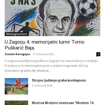
Nekategorizirano
U Zagorju 4. memorijalni turnir Tomo
Puškarić Baja
Zvonko Ranogajec
-
8. kolovoza 2026.
0
U organizaciji Mjesnog odbora Zagorje na rasporedu je u nedjelju
9. kolovoza 4. memorijalni turnir u malom nogometu 3X3 na
travnatom igralištu NK Mladosti...
Strojno ljuštenje graha kombajnom
6. kolovoza 2026.
Most na Mrežnici imenovan “Mostom 14.