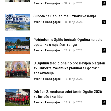
Zvonko Ranogajec
-
18. lipnja 2026.
0
Subota na Sabljacima u znaku veslanja
Zvonko Ranogajec
-
18. lipnja 2026.
0
Pobjedom u Splitu tenisači Ogulina na putu
opstanka u najvišem rangu
Zvonko Ranogajec
-
17. lipnja 2026.
0
U Ogulinu tradicionalno proslavljen blagdan
sv. Huberta, zaštitnika planinara i gorskih
spašavatelja
Zvonko Ranogajec
-
16. lipnja 2026.
0
Održan 2. međunarodni turnir Ogulin 2026
za limaće i karliće
Zvonko Ranogajec
-
15. lipnja 2026.
0