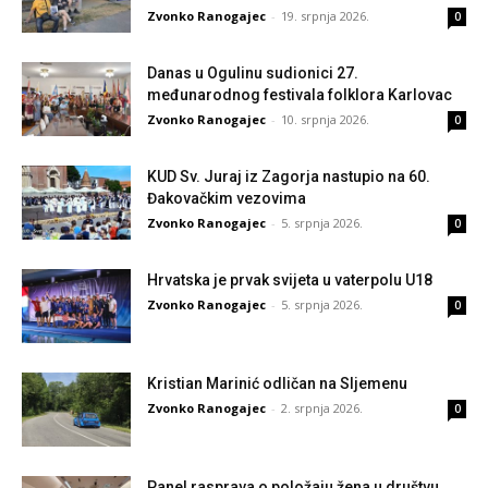
Zvonko Ranogajec
-
19. srpnja 2026.
0
Danas u Ogulinu sudionici 27.
međunarodnog festivala folklora Karlovac
Zvonko Ranogajec
-
10. srpnja 2026.
0
KUD Sv. Juraj iz Zagorja nastupio na 60.
Đakovačkim vezovima
Zvonko Ranogajec
-
5. srpnja 2026.
0
Hrvatska je prvak svijeta u vaterpolu U18
Zvonko Ranogajec
-
5. srpnja 2026.
0
Kristian Marinić odličan na Sljemenu
Zvonko Ranogajec
-
2. srpnja 2026.
0
Panel rasprava o položaju žena u društvu