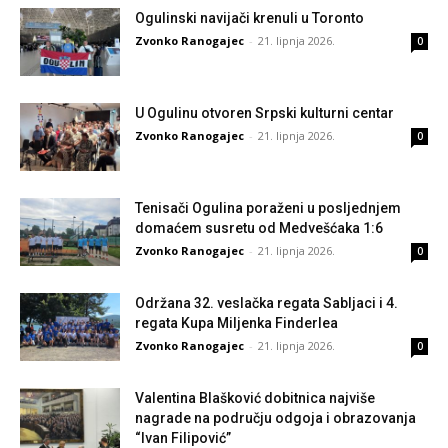
Ogulinski navijači krenuli u Toronto
Zvonko Ranogajec
-
21. lipnja 2026.
0
U Ogulinu otvoren Srpski kulturni centar
Zvonko Ranogajec
-
21. lipnja 2026.
0
Tenisači Ogulina poraženi u posljednjem
domaćem susretu od Medvešćaka 1:6
Zvonko Ranogajec
-
21. lipnja 2026.
0
Održana 32. veslačka regata Sabljaci i 4.
regata Kupa Miljenka Finderlea
Zvonko Ranogajec
-
21. lipnja 2026.
0
Valentina Blašković dobitnica najviše
nagrade na području odgoja i obrazovanja
“Ivan Filipović”